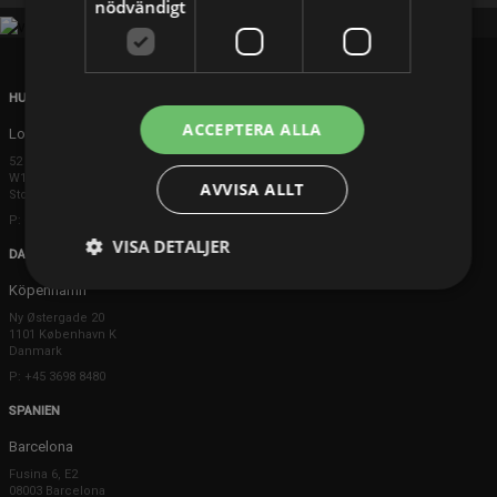
nödvändigt
HUVUDKONTOR
ACCEPTERA ALLA
London
52 Brook Street
W1K 5DS London
AVVISA ALLT
Storbritannien
P: +44 203 608 8181
VISA DETALJER
DANMARK
Köpenhamn
Ny Østergade 20
1101 København K
Danmark
P: +45 3698 8480
SPANIEN
Barcelona
Fusina 6, E2
08003 Barcelona