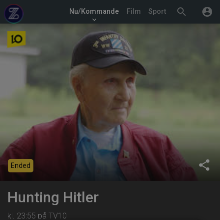
search
account_circle
Nu/Kommande
Film
Sport
keyboard_arrow_down
share
Ended
Hunting Hitler
kl. 23:55 på TV10