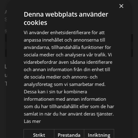
×
Amerikansk dokumentärserie från 2017 | Episode 3 |
Denna webbplats använder
Säsong 3
cookies
Sändningsinformation
Vi använder enhetsidentifierare för att
Publicerad:
2017
anpassa innehållet och annonserna till
Episode:
Clandestine Cache
användarna, tillhandahålla funktioner för
Genre:
Dokumentär
sociala medier och analysera vår trafik. Vi
vidarebefordrar även sådana identifierare
Lenny och Gerrard gör en häpnadsväckande
och annan information från din enhet till
upptäckt på en saboterad flygplanshangar i norra
de sociala medier och annons- och
Tyskland.
analysföretag som vi samarbetar med.
Dessa kan i sin tur kombinera
informationen med annan information
Dela på
som du har tillhandahållit eller som de har
samlat in när du har använt deras tjänster.
Läs mer
Facebook
X
E-postadress
Strikt
Prestanda
Inriktning