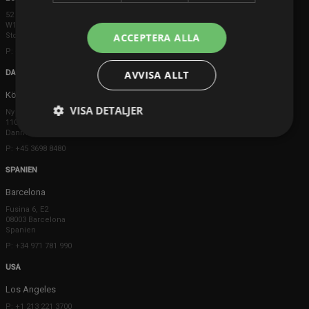
52 Brook Street
W1K 5DS London
Storbritannien
ACCEPTERA ALLA
P: +44 203 608 8181
DANMARK
AVVISA ALLT
Köpenhamn
VISA DETALJER
Ny Østergade 20
1101 København K
Danmark
P: +45 3698 8480
SPANIEN
Barcelona
Fusina 6, E2
08003 Barcelona
Spanien
P: +34 971 781 990
USA
Los Angeles
P: +1 213 221 3700