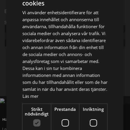
cookies
Episode 2
Vi använder enhetsidentifierare för att
anpassa innehållet och annonserna till
Sändningsinformation
användarna, tillhandahålla funktioner för
Publicerad:
2023
sociala medier och analysera vår trafik. Vi
Episode:
Bootleg Buggy
vidarebefordrar även sådana identifierare
Genre:
Dokumentär
och annan information från din enhet till
de sociala medier och annons- och
Dela på
analysföretag som vi samarbetar med.
Dessa kan i sin tur kombinera
informationen med annan information
Facebook
X
E-postadress
som du har tillhandahållit eller som de har
samlat in när du har använt deras tjänster.
Läs mer
Strikt
Prestanda
Inriktning
nödvändigt
HUVUDKONTOR
London