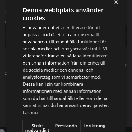
×
Denna webbplats använder
Episode 4
cookies
Sändningsinformation
Vi använder enhetsidentifierare för att
Publicerad:
2021
anpassa innehållet och annonserna till
Episode:
Stone Roadblock
användarna, tillhandahålla funktioner för
Genre:
Reality
sociala medier och analysera vår trafik. Vi
vidarebefordrar även sådana identifierare
The Curse of Oak Island dokumenterar bröderna
och annan information från din enhet till
Rick och Marty Lagina när de följer sin livslånga dröm
de sociala medier och annons- och
om att lösa det 223-åriga Oak Island-mysteriet.
analysföretag som vi samarbetar med.
Dessa kan i sin tur kombinera
Dela på
informationen med annan information
som du har tillhandahållit eller som de har
samlat in när du har använt deras tjänster.
Facebook
X
E-postadress
Läs mer
Strikt
Prestanda
Inriktning
nödvändigt