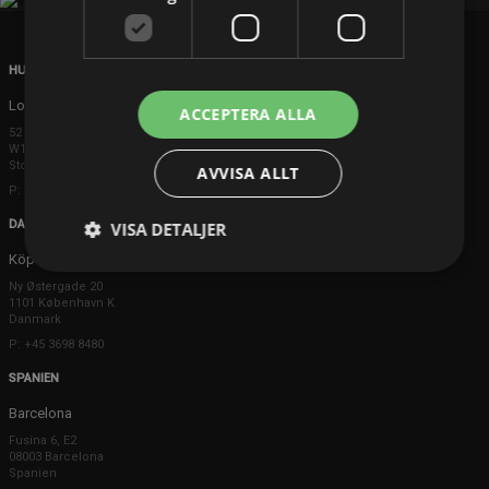
HUVUDKONTOR
London
ACCEPTERA ALLA
52 Brook Street
W1K 5DS London
Storbritannien
AVVISA ALLT
P: +44 203 608 8181
DANMARK
VISA DETALJER
Köpenhamn
Ny Østergade 20
1101 København K
Danmark
P: +45 3698 8480
SPANIEN
Barcelona
Fusina 6, E2
08003 Barcelona
Spanien