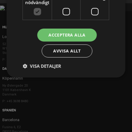
nödvändigt
HUVUDKONTOR
ACCEPTERA ALLA
London
52 Brook Street
W1K 5DS London
AVVISA ALLT
Storbritannien
P: +44 203 608 8181
VISA DETALJER
DANMARK
Köpenhamn
Ny Østergade 20
1101 København K
Danmark
P: +45 3698 8480
SPANIEN
Barcelona
Fusina 6, E2
08003 Barcelona