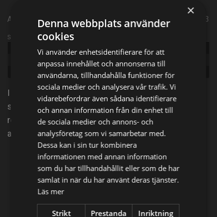
×
Amerikansk realityserie från 2015 | Episode 18 | Säsong 13
Denna webbplats använder
cookies
Sändningsinformation
Publicerad:
2015
Vi använder enhetsidentifierare för att
Episode:
Best of: Rusty Gold & Rock n' Roll
anpassa innehållet och annonserna till
Genre:
Entertainment
användarna, tillhandahålla funktioner för
sociala medier och analysera vår trafik. Vi
I serien får vi följa antikvitets- och
vidarebefordrar även sådana identifierare
samlingsplockarna Mike Wolfe och Frank Fritz som
och annan information från din enhet till
reser runt i USA för att köpa eller "plocka" olika
de sociala medier och annons- och
amerikanska föremål för återförsäljning.
analysföretag som vi samarbetar med.
Dessa kan i sin tur kombinera
informationen med annan information
Dela på
som du har tillhandahållit eller som de har
samlat in när du har använt deras tjänster.
Läs mer
Facebook
X
E-postadress
Strikt
Prestanda
Inriktning