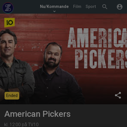
search
account_circle
Nu/Kommande
Film
Sport
keyboard_arrow_down
share
Ended
American Pickers
kl. 12:00 på TV10