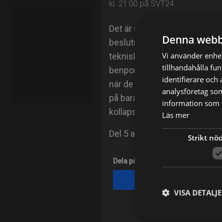
kl. 21:00 på SVT24
Det är semifinalvecka i Stok
Denna webb
beslutna att ta sig till finale
Vi använder enhet
tekniskt krävande utmaning hit
tillhandahålla fu
benporslin genom slipgjutnin
identifierare och
när de målar jämna linjer på 
analysföretag so
på bara 15 minuter dreja den
information som d
kollapsar.
Läs mer
Del 5 av 6.
Strikt nö
Dela på
Facebook
VISA DETALJ