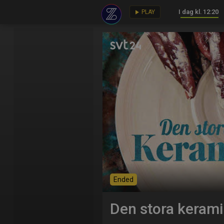
I dag kl. 12:20
key
play_arrow
PLAY
Ended
Den stora kera