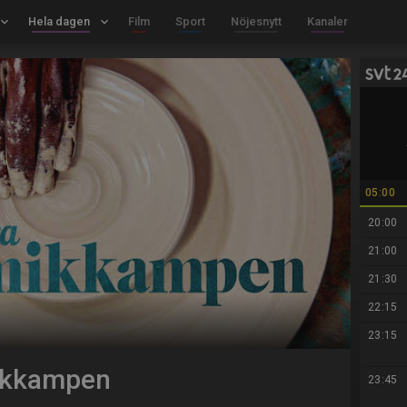
board_arrow_down
Hela dagen
keyboard_arrow_down
Film
Sport
Nöjesnytt
Kanaler
05:00
20:00
21:00
21:30
22:15
23:15
mikkampen
23:45