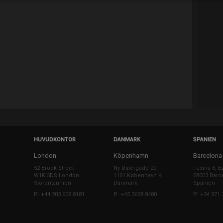
HUVUDKONTOR
DANMARK
SPANIEN
London
Köpenhamn
Barcelona
52 Brook Street
Ny Østergade 20
Fusina 6, E
W1K 5DS London
1101 København K
08003 Barc
Storbritannien
Danmark
Spanien
P: +44 203 608 8181
P: +45 3698 8480
P: +34 971 