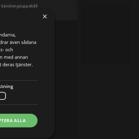
Sändningsuppehåll
×
Sändningsuppehåll
ändarna,
ordrar även sådana
ns- och
nen med annan
 deras tjänster.
ktning
PTERA ALLA