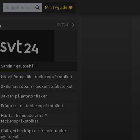
Min Tvguide
favorite
keyboard_arrow_right
SVT24
Sändningsuppehåll
Hotell Romantik - teckenspråkstolkat
Skilsmässobarn - teckenspråkstolkat
Jakten på jättetonfisken
Fråga Lund - teckenspråkstolkat
Hur fan hamnade vi här? -
teckenspråkstolkat
Hjälp, vi har köpt ett franskt ruckel! -
syntolkat