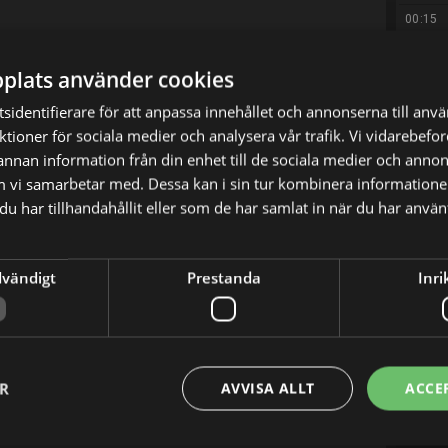
00:15
05:00
e-on-Trent och bara fem keramiker återstår, fast
plats använder cookies
n. I huvuduppgiften ställs de inför sin mest
sidentifierare för att anpassa innehållet och annonserna till anv
tills - att skapa en dekorativ ljuskrona i
nktioner för sociala medier och analysera vår trafik. Vi vidarebef
g. I snabbtestet sätts deras precision på prov
 annan information från din enhet till de sociala medier och anno
snurrande tallrikar, och i utmaningen måste de
m vi samarbetar med. Dessa kan i sin tur kombinera informatio
 största slutna klotformen de kan utan att den
u har tillhandahållit eller som de har samlat in när du har använt
dvändigt
Prestanda
Inri
X
E-postadress
ER
AVVISA ALLT
ACCE