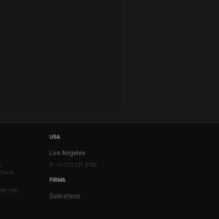
USA
Los Angeles
2
P: +1 213 221 3700
elona
FIRMA
781 990
Sekretess