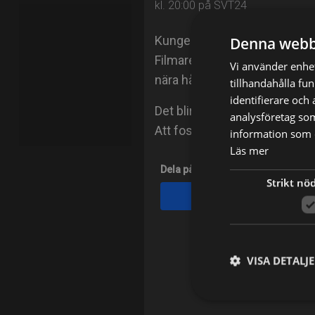
kl. 20:00 på SVT24
Kungen berättar själv om sin
Denna webb
Filmaren Karin af Klintberg ha
Vi använder enhet
nära håll följa Carl XVI Gustaf
tillhandahålla fu
identifierare och
Det blir ett oväntat möte mell
analysföretag so
Att fostras till kung.
information som d
Läs mer
Dela på
Strikt nö
Facebook
VISA DETALJ