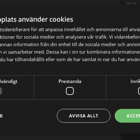
05:00
 uppväxt, sin uppfostran och om skoltiden.
plats använder cookies
r under två år fått den unika möjligheten att på
sidentifierare för att anpassa innehållet och annonserna till anv
 i hans liv och arbete.
nktioner för sociala medier och analysera vår trafik. Vi vidarebef
 annan information från din enhet till de sociala medier och anno
an två världar och två generationer. Del 2 av 3:
m vi samarbetar med. Dessa kan i sin tur kombinera informatio
u har tillhandahållit eller som de har samlat in när du har använt
dvändigt
Prestanda
Inri
X
E-postadress
ER
AVVISA ALLT
ACCE