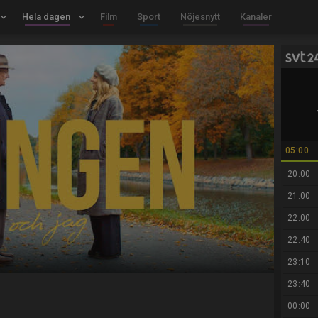
board_arrow_down
Hela dagen
keyboard_arrow_down
Film
Sport
Nöjesnytt
Kanaler
05:00
20:00
21:00
22:00
22:40
23:10
23:40
00:00