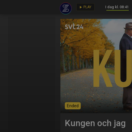
I dag kl. 08:41
key
play_arrow
PLAY
Ended
Kungen och jag