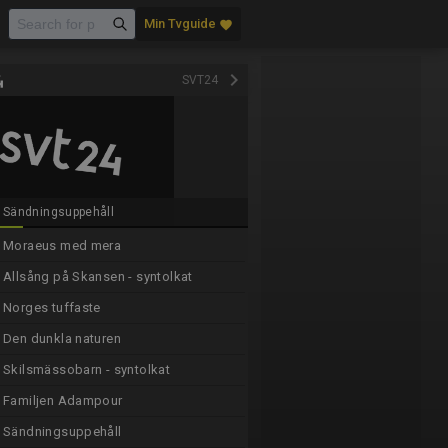
Min Tvguide
favorite
keyboard_arrow_right
SVT24
Sändningsuppehåll
Moraeus med mera
Allsång på Skansen - syntolkat
Norges tuffaste
Den dunkla naturen
Skilsmässobarn - syntolkat
Familjen Adampour
Sändningsuppehåll