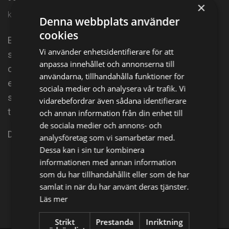
×
kl. 22:40 på SVT2
Denna webbplats använder
cookies
Ett flyg är på väg mot Danmark med en mycket
Vi använder enhetsidentifierare för att
speciell last: i en kylbox ligger ett bankande hjärta
anpassa innehållet och annonserna till
och en patient på Rigshospitalet ska få en chans till
användarna, tillhandahålla funktioner för
ett nytt liv. På landets mest specialiserade sjukhus
sociala medier och analysera vår trafik. Vi
står teamet redo för en livsavgörande
vidarebefordrar även sådana identifierare
transplantation.
och annan information från din enhet till
de sociala medier och annons- och
Del 1 av 6.
analysföretag som vi samarbetar med.
Dessa kan i sin tur kombinera
informationen med annan information
Dela på
som du har tillhandahållit eller som de har
samlat in när du har använt deras tjänster.
Facebook
X
E-postadress
Läs mer
Strikt
Prestanda
Inriktning