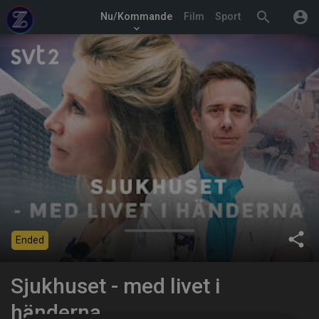
search
account_circle
Nu/Kommande
Film
Sport
keyboard_arrow_down
share
Ended
Sjukhuset - med livet i
händerna