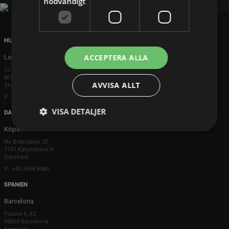
nödvändigt
HUVUDKONTOR
ACCEPTERA ALLA
London
52 Brook Street
W1K 5DS London
AVVISA ALLT
Storbritannien
P: +44 203 608 8181
VISA DETALJER
DANMARK
Köpenhamn
Ny Østergade 20
1101 København K
Danmark
P: +45 3698 8480
SPANIEN
Barcelona
Fusina 6, E2
08003 Barcelona