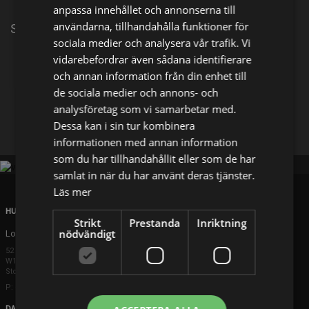
anpassa innehållet och annonserna till
användarna, tillhandahålla funktioner för
Svensk kortfilm från 2026
sociala medier och analysera vår trafik. Vi
vidarebefordrar även sådana identifierare
Dela på
och annan information från din enhet till
de sociala medier och annons- och
analysföretag som vi samarbetar med.
Facebook
X
E-postadress
Dessa kan i sin tur kombinera
informationen med annan information
som du har tillhandahållit eller som de har
samlat in när du har använt deras tjänster.
Läs mer
HUVUDKONTOR
Strikt
Prestanda
Inriktning
nödvändigt
London
52 Brook Street
W1K 5DS London
Storbritannien
P: +44 203 608 8181
DANMARK