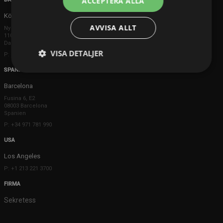
ACCEPTERA ALLA
Köpenhamn
AVVISA ALLT
Ny Østergade 20
1101 København K
Danmark
VISA DETALJER
P: +45 3698 8480
SPANIEN
Barcelona
Fusina 6, E2
08003 Barcelona
Spanien
P: +34 971 781 990
USA
Los Angeles
P: +1 213 221 3700
FIRMA
Sekretess