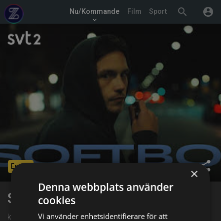
search
account_circle
Nu/Kommande
Film
Sport
keyboard_arrow_down
share
Ended
×
Denna webbplats använder
Softboi
cookies
Vi använder enhetsidentifierare för att
kl. 22:55 på SVT2