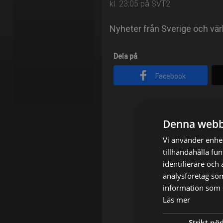
kl. 23:05 på SVT2
Nyheter från Sverige och vär
Dela på
Facebook
Denna webb
Vi använder enhet
tillhandahålla fu
identifierare och
analysföretag so
information som d
Läs mer
Strikt nö