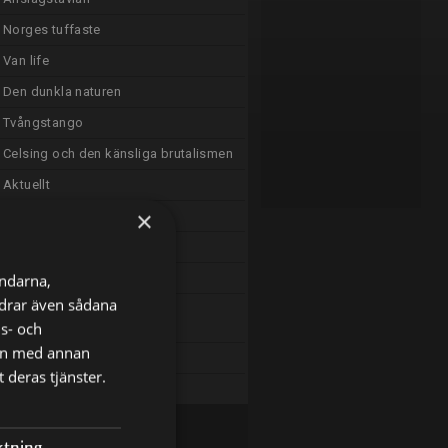
Norges tuffaste
Van life
Den dunkla naturen
Tvångstango
Celsing och den känsliga brutalismen
Aktuellt
×
Sportnytt
Boy George & Culture Club
ändarna,
Ett annat land
ordrar även sådana
Finlandsfärjornas försvunna
ns- och
passagerare
nen med annan
Sändningsuppehåll
 deras tjänster.
Sändningsuppehåll
ktning