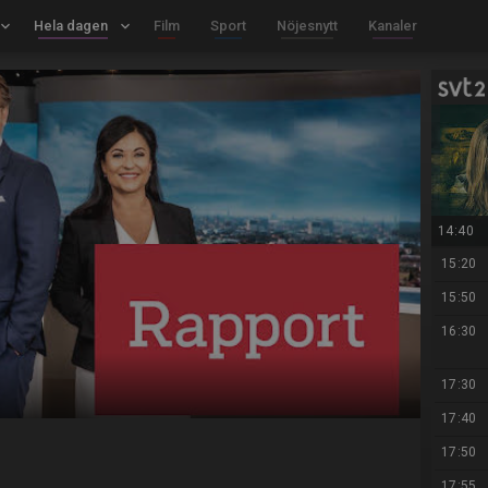
board_arrow_down
Hela dagen
keyboard_arrow_down
Film
Sport
Nöjesnytt
Kanaler
14:40
15:20
15:50
16:30
17:30
17:40
17:50
17:55