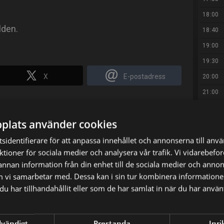
18:00
lden.
18:40
19:00
19:30
X
E-postadress
20:00
21:00
21:25
plats använder cookies
21:40
sidentifierare för att anpassa innehållet och annonserna till anv
23:15
nktioner för sociala medier och analysera vår trafik. Vi vidarebef
00:45
 annan information från din enhet till de sociala medier och anno
m vi samarbetar med. Dessa kan i sin tur kombinera informatio
01:15
u har tillhandahållit eller som de har samlat in när du har använt
05:00
dvändigt
Prestanda
Inri