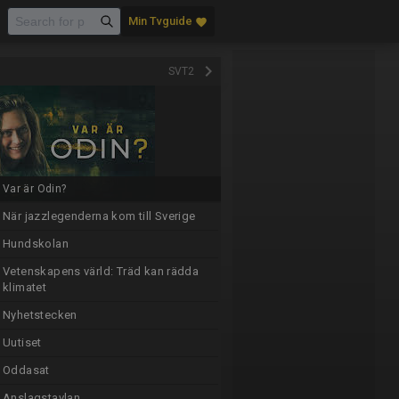
Min Tvguide
favorite
keyboard_arrow_right
SVT2
Var är Odin?
När jazzlegenderna kom till Sverige
Hundskolan
Vetenskapens värld: Träd kan rädda
klimatet
Nyhetstecken
Uutiset
Oddasat
Anslagstavlan