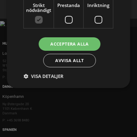
Facebook
X
E-postadress
Strikt
Prestanda
Inriktning
nödvändigt
ACCEPTERA ALLA
HUVUDKONTOR
London
AVVISA ALLT
52 Brook Street
W1K 5DS London
Storbritannien
VISA DETALJER
P: +44 203 608 8181
DANMARK
Köpenhamn
Ny Østergade 20
1101 København K
Danmark
P: +45 3698 8480
SPANIEN