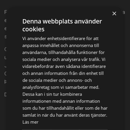
×
Felix och Klaras barnbarn lånar deras bil för att hämta
en vän på flygplatsen, samtidigt som paret åker på
Denna webbplats använder
cookies
en bussresa med Felix kör. Men Felix kan inte
slappna av, han oroar sig för bilen.
Vi använder enhetsidentifierare för att
anpassa innehållet och annonserna till
Och när Klara dricker för mycket och Felix skämmer
användarna, tillhandahålla funktioner för
ut sig, får det konsekvenser för dem båda. I rollerna:
sociala medier och analysera vår trafik. Vi
Jón Gnarr, Edda Björgvinsdóttir, Jakob van
vidarebefordrar även sådana identifierare
och annan information från din enhet till
Oossterhout, Hrefna Hallgrímsdóttir, Þórhildur
de sociala medier och annons- och
Þorleifsdóttir m.fl.
analysföretag som vi samarbetar med.
Dessa kan i sin tur kombinera
Del 5 av 10.
informationen med annan information
som du har tillhandahållit eller som de har
Dela på
samlat in när du har använt deras tjänster.
Läs mer