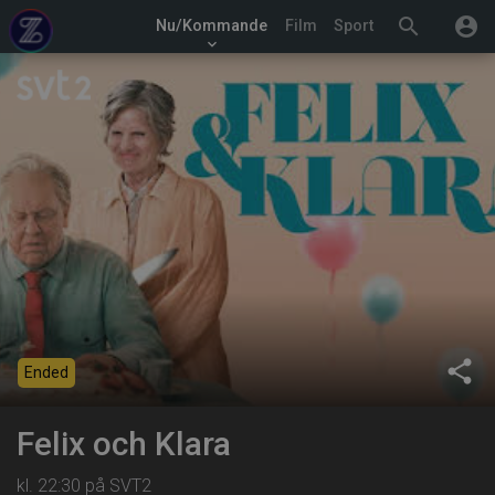
search
account_circle
Nu/Kommande
Film
Sport
keyboard_arrow_down
share
Ended
Felix och Klara
kl. 22:30 på SVT2