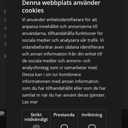
Denna webbplats använder
cookies
Pizza. Spansk kortfilm. José jobbar som pizzabud
Vi använder enhetsidentifierare för att
och kvällens sista leverans blir något utöver det
anpassa innehållet och annonserna till
vanliga. Kunden Edu kommer med ett till synes
användarna, tillhandahålla funktioner för
oskyldigt önskemål, men vad ingår egentligen i
sociala medier och analysera vår trafik. Vi
servicen?
vidarebefordrar även sådana identifierare
och annan information från din enhet till
Regi: Iñaki Rikarte och Aitor de Kintana. UR.
de sociala medier och annons- och
analysföretag som vi samarbetar med.
Dela på
Dessa kan i sin tur kombinera
informationen med annan information
som du har tillhandahållit eller som de har
Facebook
X
E-postadress
samlat in när du har använt deras tjänster.
Läs mer
Strikt
Prestanda
Inriktning
nödvändigt