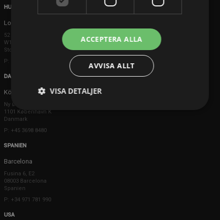
HUVUDKONTOR
London
52 Brook Street
ACCEPTERA ALLA
W1K 5DS London
Storbritannien
P: +44 203 608 8181
AVVISA ALLT
DANMARK
VISA DETALJER
Köpenhamn
Ny Østergade 20
1101 København K
Danmark
P: +45 3698 8480
SPANIEN
Barcelona
Fusina 6, E2
08003 Barcelona
Spanien
P: +34 971 781 990
USA