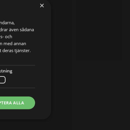
×
ändarna,
ordrar även sådana
ns- och
nen med annan
 deras tjänster.
ktning
PTERA ALLA