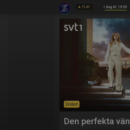
I dag kl. 19:50
key
play_arrow
PLAY
Ended
Den perfekta vä