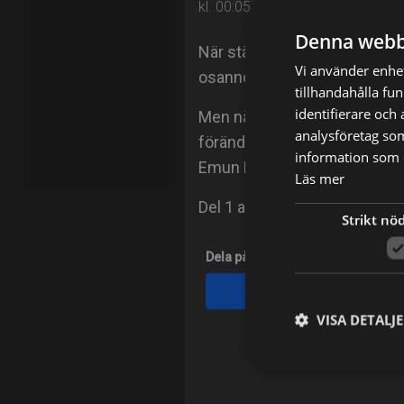
kl. 00:05 på SVT1
Denna webb
När städerskan Ria får jobb 
Vi använder enhet
osannolik vänskap fram.
tillhandahålla fu
identifierare och
Men när Frans råd leder till 
analysföretag so
förändras för alltid. I roller
information som d
Emun Elliott, Bethan Mary-Ja
Läs mer
Del 1 av 4.
Strikt nö
Dela på
Facebook
VISA DETALJ