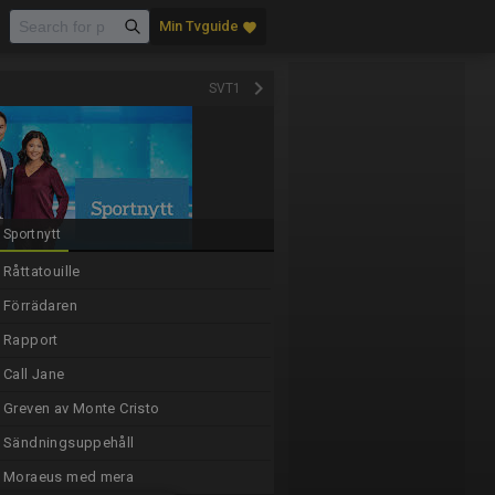
Min Tvguide
favorite
keyboard_arrow_right
SVT1
Sportnytt
Råttatouille
Förrädaren
Rapport
Call Jane
Greven av Monte Cristo
Sändningsuppehåll
Moraeus med mera