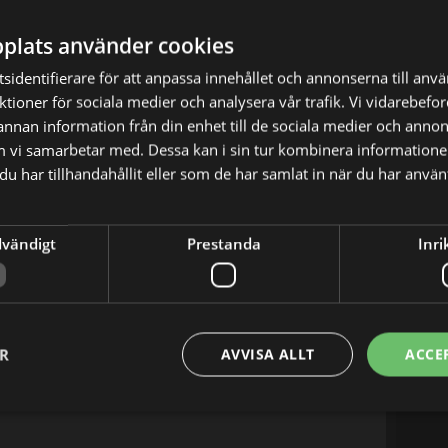
plats använder cookies
hos den mäktiga affärskvinnan Fran växer en
sidentifierare för att anpassa innehållet och annonserna till anv
nktioner för sociala medier och analysera vår trafik. Vi vidarebef
 annan information från din enhet till de sociala medier och anno
tragedi krossas Rias trygghet - och hennes liv
m vi samarbetar med. Dessa kan i sin tur kombinera informatio
na: Gabrielle Creevy, Eve Myles, Sion Daniel Young,
u har tillhandahållit eller som de har samlat in när du har använt
mes m.fl.
dvändigt
Prestanda
Inri
X
E-postadress
ER
AVVISA ALLT
ACCE