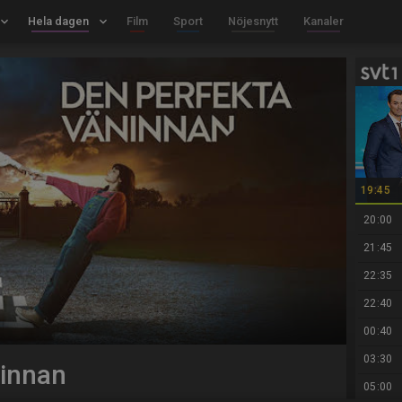
board_arrow_down
Hela dagen
keyboard_arrow_down
Film
Sport
Nöjesnytt
Kanaler
19:45
20:00
21:45
22:35
22:40
00:40
03:30
ninnan
05:00