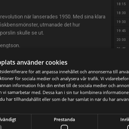
18:15
18:30
 revolution när lanserades 1950. Med sina klara
19:30
 fiskbensmönster, utmanade det hur
19:45
orslin skulle se ut.
20:00
 Bengtson.
21:45
22:35
plats använder cookies
22:40
sidentifierare för att anpassa innehållet och annonserna till anv
X
E-postadress
00:40
nktioner för sociala medier och analysera vår trafik. Vi vidarebef
 annan information från din enhet till de sociala medier och anno
03:30
m vi samarbetar med. Dessa kan i sin tur kombinera informatio
05:00
u har tillhandahållit eller som de har samlat in när du har använt
dvändigt
Prestanda
Inri