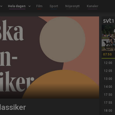
board_arrow_down
Hela dagen
keyboard_arrow_down
Film
Sport
Nöjesnytt
Kanaler
07:50
12:00
12:05
13:00
14:00
17:50
17:55
lassiker
18:00