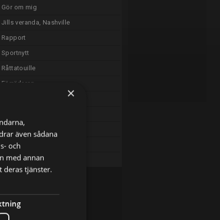
Gör om mig
Jills veranda, Nashville
Rapport
Sportnytt
Råttatouille
Förrädaren
×
Rapport
Call Jane
ändarna,
Greven av Monte Cristo
ordrar även sådana
ns- och
Sändningsuppehåll
nen med annan
Moraeus med mera
 deras tjänster.
ktning