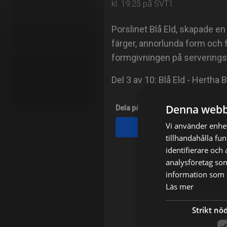
kl. 19:25 på SVT1
Porslinet Blå Eld, skapade en
färger, annorlunda form och
formgivningen på serveringsp
Del 3 av 10: Blå Eld - Hertha
Denna webb
Dela på
Vi använder enhet
Facebook
tillhandahålla fu
identifierare och
analysföretag so
information som d
Läs mer
Strikt nö