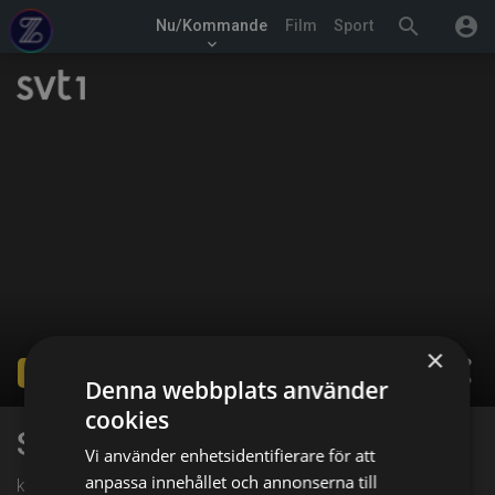
search
account_circle
Nu/Kommande
Film
Sport
keyboard_arrow_down
×
share
Ended
Denna webbplats använder
cookies
Sändningsuppehåll
Vi använder enhetsidentifierare för att
anpassa innehållet och annonserna till
kl. 01:50 på SVT1