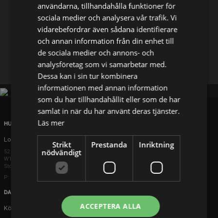
användarna, tillhandahålla funktioner för
sociala medier och analysera vår trafik. Vi
Dela på
vidarebefordrar även sådana identifierare
och annan information från din enhet till
de sociala medier och annons- och
Facebook
X
E-postadress
analysföretag som vi samarbetar med.
Dessa kan i sin tur kombinera
informationen med annan information
som du har tillhandahållit eller som de har
samlat in när du har använt deras tjänster.
Läs mer
HUVUDKONTOR
London
Strikt
Prestanda
Inriktning
nödvändigt
52 Brook Street
W1K 5DS London
Storbritannien
P: +44 203 608 8181
DANMARK
ACCEPTERA ALLA
Köpenhamn