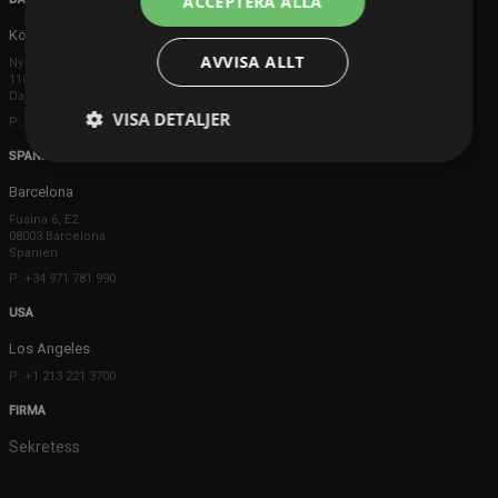
ACCEPTERA ALLA
Köpenhamn
AVVISA ALLT
Ny Østergade 20
1101 København K
Danmark
VISA DETALJER
P: +45 3698 8480
SPANIEN
Barcelona
Fusina 6, E2
08003 Barcelona
Spanien
P: +34 971 781 990
USA
Los Angeles
P: +1 213 221 3700
FIRMA
Sekretess