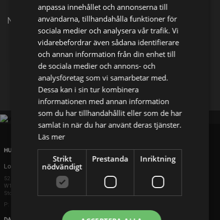
anpassa innehållet och annonserna till
användarna, tillhandahålla funktioner för
Nyheter från Sverige och världen.
sociala medier och analysera vår trafik. Vi
vidarebefordrar även sådana identifierare
Dela på
och annan information från din enhet till
de sociala medier och annons- och
analysföretag som vi samarbetar med.
Facebook
X
E-postadress
Dessa kan i sin tur kombinera
informationen med annan information
som du har tillhandahållit eller som de har
samlat in när du har använt deras tjänster.
Läs mer
HUVUDKONTOR
Strikt
Prestanda
Inriktning
nödvändigt
London
52 Brook Street
W1K 5DS London
Storbritannien
P: +44 203 608 8181
DANMARK