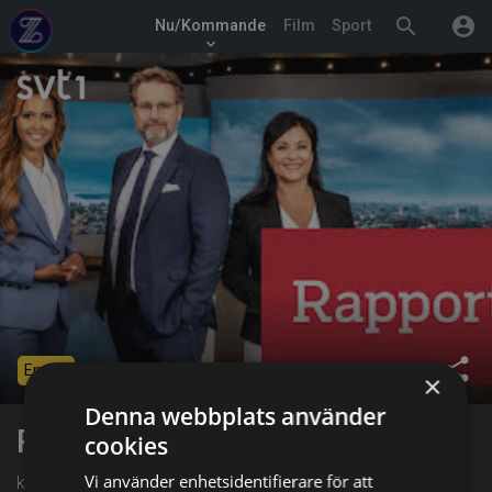
search
account_circle
Nu/Kommande
Film
Sport
keyboard_arrow_down
share
Ended
×
Denna webbplats använder
Rapport
cookies
Vi använder enhetsidentifierare för att
kl. 18:00 på SVT1