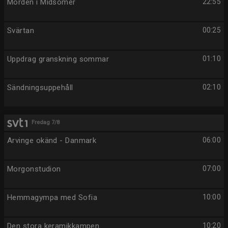
Morden i Midsomer
22:55
Svärtan
00:25
Uppdrag granskning sommar
01:10
Sändningsuppehåll
02:10
Fredag 7/8
Arvinge okänd - Danmark
06:00
Morgonstudion
07:00
Hemmagympa med Sofia
10:00
Den stora keramikkampen
10:20