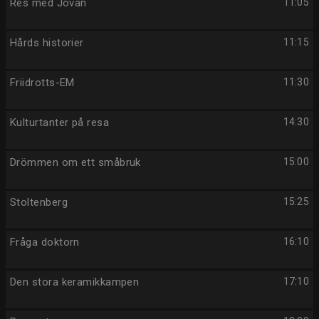
Res med Jovan
11:05
Hårds historier
11:15
Friidrotts-EM
11:30
Kulturtanter på resa
14:30
Drömmen om ett småbruk
15:00
Stoltenberg
15:25
Fråga doktorn
16:10
Den stora keramikkampen
17:10