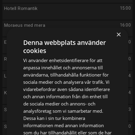
Hotell Romantik
15:00
Moraeus med mera
16:00
×
Denna webbplats använder
Engelska Antikrundan
17:00
cookies
Rapport
18:00
Vi använder enhetsidentifierare för att
anpassa innehållet och annonserna till
användarna, tillhandahålla funktioner för
Lokala nyheter
18:14
sociala medier och analysera vår trafik. Vi
vidarebefordrar även sådana identifierare
Kulturnyheterna
18:24
och annan information från din enhet till
de sociala medier och annons- och
Sportnytt
18:33
analysföretag som vi samarbetar med.
Dessa kan i sin tur kombinera
informationen med annan information
Stoltenberg
18:40
som du har tillhandahållit eller som de har