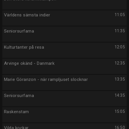
Världens sämsta indier
11:05
Seniorsurfarna
11:35
Kulturtanter på resa
12:05
Arvinge okänd - Danmark
12:35
Marie Göranzon - när rampljuset slocknar
13:35
Seniorsurfarna
14:35
Raskenstam
15:05
Vilda kockar
16:50