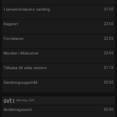
I seriemördarens samling
21:50
Rapport
22:50
Förrädaren
22:55
Morden i Midsomer
23:45
Tillbaka till vilda västern
01:15
Sändningsuppehåll
02:00
Måndag 10/8
Antikmagasinet
05:00