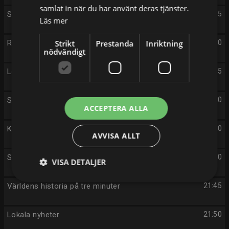
samlat in när du har använt deras tjänster.
Svenska designklassiker
19:25
Läs mer
Rapport
Strikt
Prestanda
Inriktning
19:30
nödvändigt
Lokala nyheter
19:55
Seniorsurfarna
20:00
ACCEPTERA ALLA
Kulturtanter på resa
20:30
AVVISA ALLT
Svärtan
21:00
VISA DETALJER
Världens historia på tre minuter
21:45
Lokala nyheter
21:50