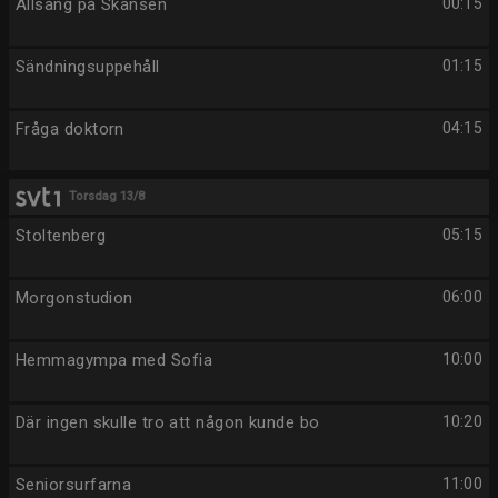
Allsång på Skansen
00:15
Sändningsuppehåll
01:15
Fråga doktorn
04:15
Torsdag 13/8
Stoltenberg
05:15
Morgonstudion
06:00
Hemmagympa med Sofia
10:00
Där ingen skulle tro att någon kunde bo
10:20
Seniorsurfarna
11:00