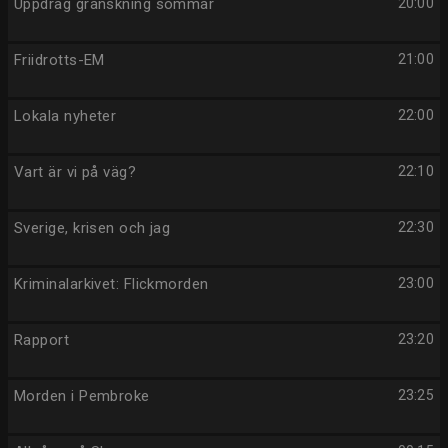
Uppdrag granskning sommar
20:00
Friidrotts-EM
21:00
Lokala nyheter
22:00
Vart är vi på väg?
22:10
Sverige, krisen och jag
22:30
Kriminalarkivet: Flickmorden
23:00
Rapport
23:20
Morden i Pembroke
23:25