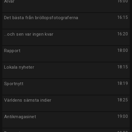
Älvar
16:00
Det bästa från bröllopsfotograferna
16:15
...och sen var ingen kvar
16:20
Rapport
18:00
Lokala nyheter
18:15
Sportnytt
18:19
Världens sämsta indier
18:25
Antikmagasinet
19:00