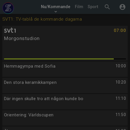
search
account_circle
Nu/Kommande
Film
Sport
keyboard_arrow_down
SVT1: TV-tablå de kommande dagarna
07:00
Morgonstudion
Hemmagympa med Sofia
10:00
Den stora keramikkampen
10:20
Där ingen skulle tro att någon kunde bo
11:10
Orientering: Världscupen
11:50