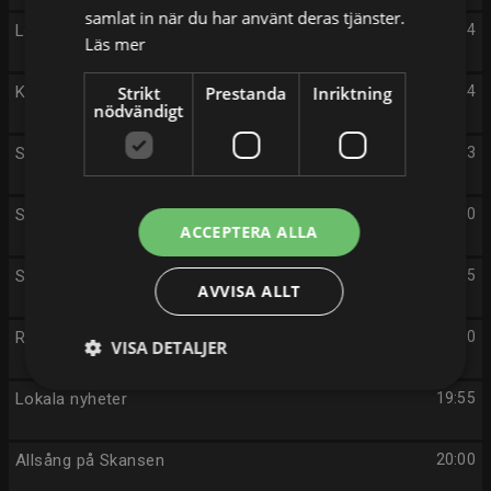
samlat in när du har använt deras tjänster.
Lokala nyheter
18:14
Läs mer
Kulturnyheterna
Strikt
Prestanda
Inriktning
18:24
nödvändigt
Sportnytt
18:33
Stoltenberg
18:40
ACCEPTERA ALLA
Svenska designklassiker
19:25
AVVISA ALLT
Rapport
19:30
VISA DETALJER
Lokala nyheter
19:55
Allsång på Skansen
20:00