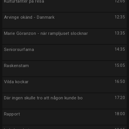
Kulturtanter på resa
12:05
Arvinge okänd - Danmark
12:35
Marie Göranzon - när rampljuset slocknar
13:35
Seniorsurfarna
14:35
Raskenstam
15:05
Vilda kockar
16:50
Där ingen skulle tro att någon kunde bo
17:20
Rapport
18:00