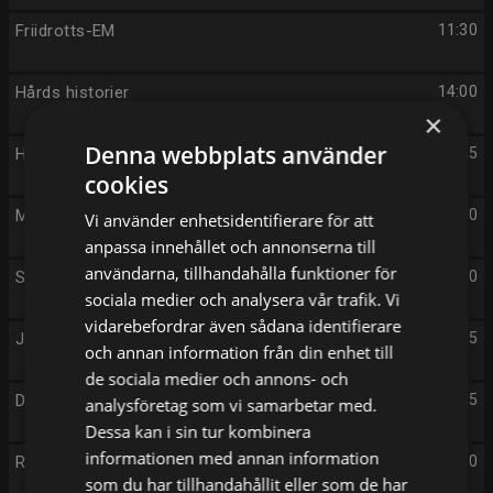
Friidrotts-EM
11:30
Hårds historier
14:00
×
Denna webbplats använder
Hårds historier
14:05
cookies
Mannen som slutade röka
14:10
Vi använder enhetsidentifierare för att
anpassa innehållet och annonserna till
användarna, tillhandahålla funktioner för
Stoltenberg
15:50
sociala medier och analysera vår trafik. Vi
vidarebefordrar även sådana identifierare
Jills veranda, Nashville
16:35
och annan information från din enhet till
de sociala medier och annons- och
Drömmen om ett småbruk
17:35
analysföretag som vi samarbetar med.
Dessa kan i sin tur kombinera
informationen med annan information
Rapport
18:00
som du har tillhandahållit eller som de har