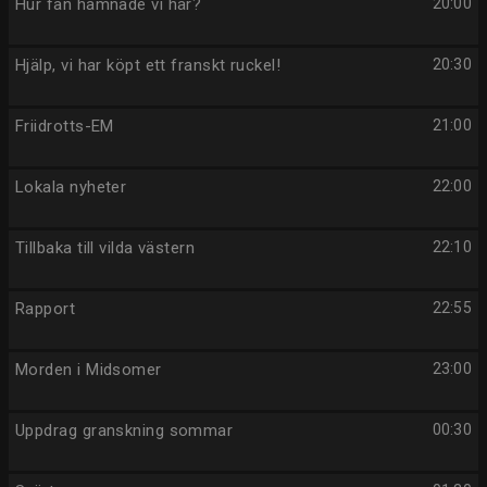
Hur fan hamnade vi här?
20:00
Hjälp, vi har köpt ett franskt ruckel!
20:30
Friidrotts-EM
21:00
Lokala nyheter
22:00
Tillbaka till vilda västern
22:10
Rapport
22:55
Morden i Midsomer
23:00
Uppdrag granskning sommar
00:30