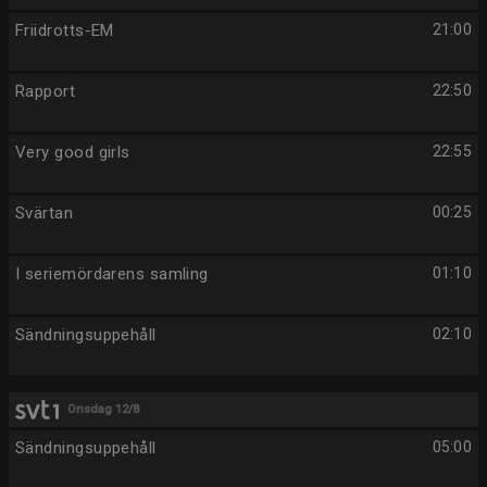
Friidrotts-EM
21:00
Rapport
22:50
Very good girls
22:55
Svärtan
00:25
I seriemördarens samling
01:10
Sändningsuppehåll
02:10
Onsdag 12/8
Sändningsuppehåll
05:00