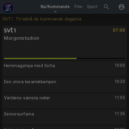
search
account_circle
Nu/Kommande
Film
Sport
keyboard_arrow_down
SVT1: TV-tablå de kommande dagarna
07:00
Morgonstudion
Hemmagympa med Sofia
10:00
Den stora keramikkampen
10:20
Världens sämsta indier
11:05
Seniorsurfarna
11:35