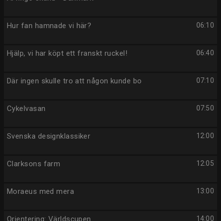
Hur fan hamnade vi här?
06:10
Hjälp, vi har köpt ett franskt ruckel!
06:40
Där ingen skulle tro att någon kunde bo
07:10
Cykelvasan
07:50
Svenska designklassiker
12:00
Clarksons farm
12:05
Moraeus med mera
13:00
Orientering: Världscupen
14:00