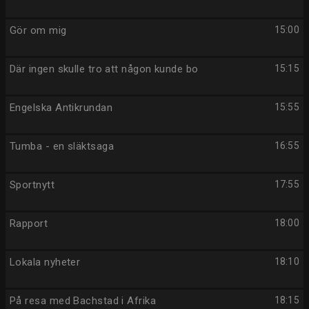
Gör om mig
15:00
Där ingen skulle tro att någon kunde bo
15:15
Engelska Antikrundan
15:55
Tumba - en släktsaga
16:55
Sportnytt
17:55
Rapport
18:00
Lokala nyheter
18:10
På resa med Bachstad i Afrika
18:15