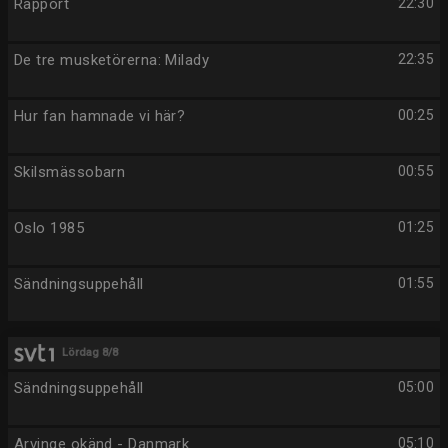
Rapport
22:30
De tre musketörerna: Milady
22:35
Hur fan hamnade vi här?
00:25
Skilsmässobarn
00:55
Oslo 1985
01:25
Sändningsuppehåll
01:55
Lördag 8/8
Sändningsuppehåll
05:00
Arvinge okänd - Danmark
05:10