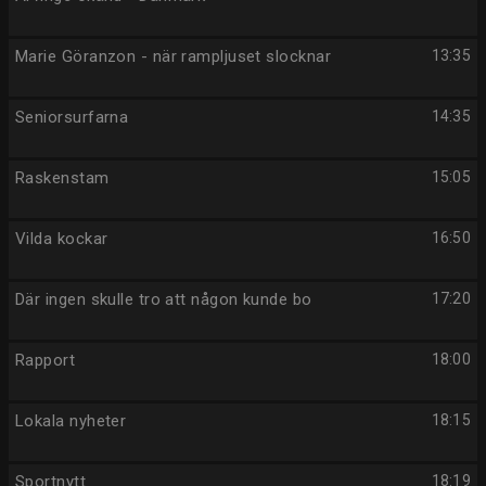
Marie Göranzon - när rampljuset slocknar
13:35
Seniorsurfarna
14:35
Raskenstam
15:05
Vilda kockar
16:50
Där ingen skulle tro att någon kunde bo
17:20
Rapport
18:00
Lokala nyheter
18:15
Sportnytt
18:19