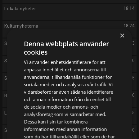
Lokala nyheter
18:14
Kulturnyheterna
18:24
×
Denna webbplats använder
Sportnytt
18:33
cookies
Stoltenberg
18:40
Vi använder enhetsidentifierare för att
anpassa innehållet och annonserna till
användarna, tillhandahålla funktioner för
Svenska designklassiker
19:25
sociala medier och analysera vår trafik. Vi
vidarebefordrar även sådana identifierare
Rapport
19:30
och annan information från din enhet till
de sociala medier och annons- och
Lokala nyheter
19:55
analysföretag som vi samarbetar med.
Dessa kan i sin tur kombinera
informationen med annan information
Seniorsurfarna
20:00
som du har tillhandahållit eller som de har