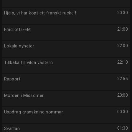
Hjälp, vi har köpt ett franskt ruckel!
20:30
Friidrotts-EM
21:00
Lokala nyheter
22:00
Tillbaka till vilda västern
22:10
Rapport
22:55
Morden i Midsomer
23:00
Uppdrag granskning sommar
00:30
Svärtan
01:30