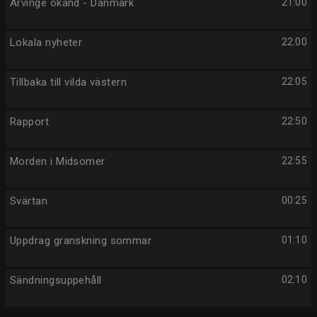
Arvinge okänd - Danmark
21:00
Lokala nyheter
22:00
Tillbaka till vilda västern
22:05
Rapport
22:50
Morden i Midsomer
22:55
Svärtan
00:25
Uppdrag granskning sommar
01:10
Sändningsuppehåll
02:10