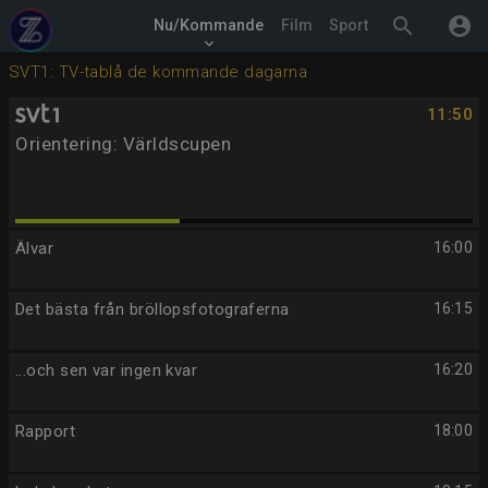
search
account_circle
Nu/Kommande
Film
Sport
keyboard_arrow_down
SVT1: TV-tablå de kommande dagarna
11:50
Orientering: Världscupen
Älvar
16:00
Det bästa från bröllopsfotograferna
16:15
...och sen var ingen kvar
16:20
Rapport
18:00