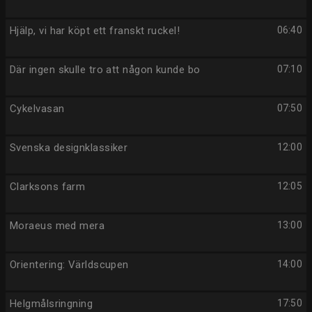
Hjälp, vi har köpt ett franskt ruckel!
06:40
Där ingen skulle tro att någon kunde bo
07:10
Cykelvasan
07:50
Svenska designklassiker
12:00
Clarksons farm
12:05
Moraeus med mera
13:00
Orientering: Världscupen
14:00
Helgmålsringning
17:50