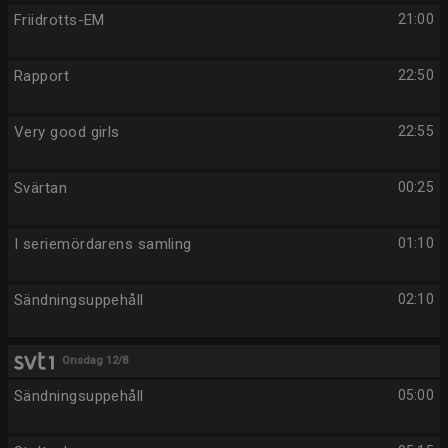
Friidrotts-EM
21:00
Rapport
22:50
Very good girls
22:55
Svärtan
00:25
I seriemördarens samling
01:10
Sändningsuppehåll
02:10
Onsdag 12/8
Sändningsuppehåll
05:00