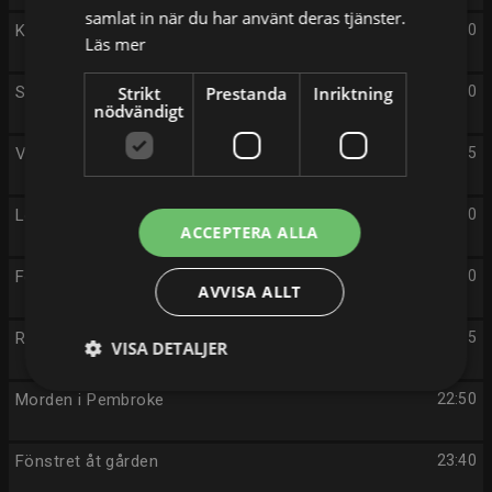
samlat in när du har använt deras tjänster.
Kulturtanter på resa
20:30
Läs mer
Svärtan
Strikt
Prestanda
Inriktning
21:00
nödvändigt
Världens historia på tre minuter
21:45
Lokala nyheter
21:50
ACCEPTERA ALLA
Fotbollsstudion
22:00
AVVISA ALLT
Rapport
22:45
VISA DETALJER
Morden i Pembroke
22:50
Fönstret åt gården
23:40