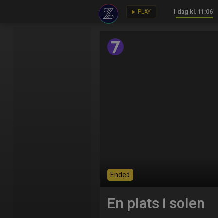
I dag kl. 11:06
key
play_arrow
PLAY
Ended
En plats i solen