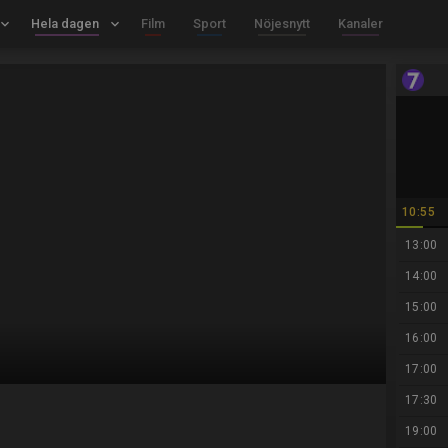
board_arrow_down
Hela dagen
keyboard_arrow_down
Film
Sport
Nöjesnytt
Kanaler
10:55
13:00
14:00
15:00
16:00
17:00
17:30
19:00