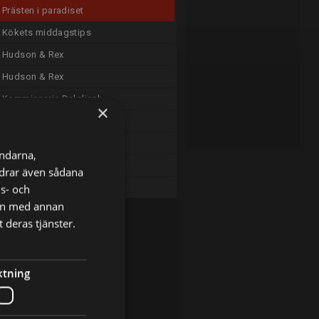
Prästen i paradiset
Kökets middagstips
Hudson & Rex
Hudson & Rex
Kommissarie Dalgliesh
×
Det okända
Det okända
ändarna,
Blue Lights
ordrar även sådana
ns- och
Hundräddaren
nen med annan
 deras tjänster.
ktning