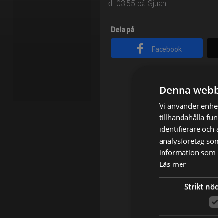
kl. 03:55 på Sjuan
Dela på
Facebook
Denna webb
Vi använder enhet
tillhandahålla fu
identifierare och
analysföretag so
information som d
Läs mer
Strikt nö