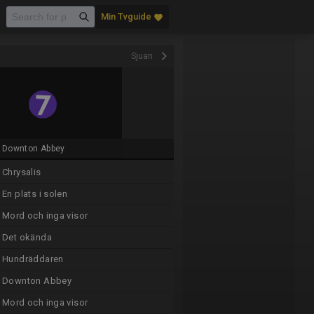
Min Tvguide
favorite
keyboard_arrow_right
Sjuan
Downton Abbey
Chrysalis
En plats i solen
Mord och inga visor
Det okända
Hundräddaren
Downton Abbey
Mord och inga visor