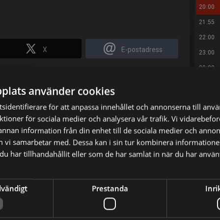
20:00
21:55
22:00
X
E-postadress
23:00
00:00
01:00
plats använder cookies
02:00
sidentifierare för att anpassa innehållet och annonserna till anv
03:00
nktioner för sociala medier och analysera vår trafik. Vi vidarebef
 annan information från din enhet till de sociala medier och anno
04:15
m vi samarbetar med. Dessa kan i sin tur kombinera informatio
u har tillhandahållit eller som de har samlat in när du har använt
dvändigt
Prestanda
Inri