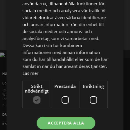
användarna, tillhandahålla funktioner för
sociala medier och analysera vår trafik. Vi
Dela på
vidarebefordrar även sådana identifierare
och annan information från din enhet till
de sociala medier och annons- och
Facebook
X
E-postadress
analysföretag som vi samarbetar med.
Dessa kan i sin tur kombinera
informationen med annan information
som du har tillhandahållit eller som de har
samlat in när du har använt deras tjänster.
Läs mer
HUVUDKONTOR
London
Strikt
Prestanda
Inriktning
nödvändigt
52 Brook Street
W1K 5DS London
Storbritannien
P: +44 203 608 8181
DANMARK
ACCEPTERA ALLA
Köpenhamn