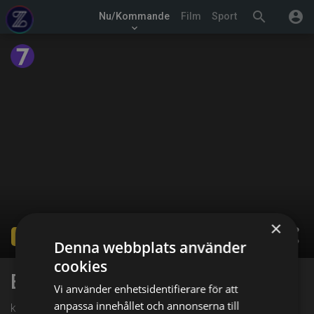
search
account_circle
Nu/Kommande
Film
Sport
keyboard_arrow_down
×
share
Ended
Denna webbplats använder
cookies
En plats i solen
Vi använder enhetsidentifierare för att
anpassa innehållet och annonserna till
kl. 14:00 på Sjuan