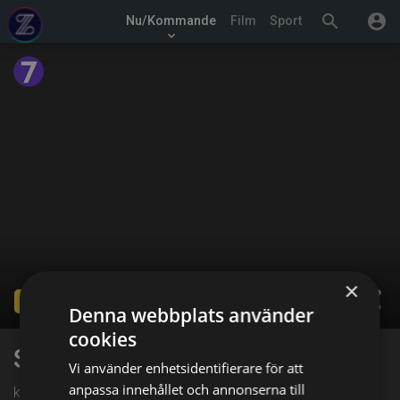
search
account_circle
Nu/Kommande
Film
Sport
keyboard_arrow_down
×
share
Ended
Denna webbplats använder
cookies
Signora Volpe
Vi använder enhetsidentifierare för att
anpassa innehållet och annonserna till
kl. 22:10 på Sjuan