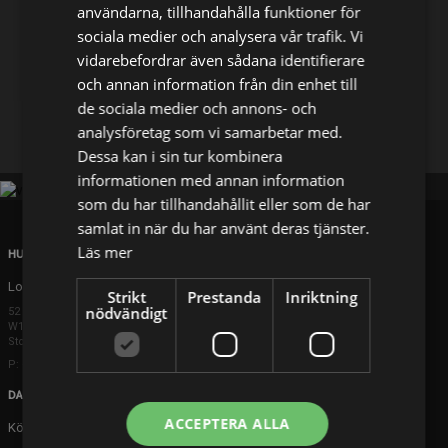
användarna, tillhandahålla funktioner för
sociala medier och analysera vår trafik. Vi
Dela på
vidarebefordrar även sådana identifierare
och annan information från din enhet till
de sociala medier och annons- och
Facebook
X
E-postadress
analysföretag som vi samarbetar med.
Dessa kan i sin tur kombinera
informationen med annan information
som du har tillhandahållit eller som de har
samlat in när du har använt deras tjänster.
Läs mer
HUVUDKONTOR
London
Strikt
Prestanda
Inriktning
nödvändigt
52 Brook Street
W1K 5DS London
Storbritannien
P: +44 203 608 8181
DANMARK
ACCEPTERA ALLA
Köpenhamn