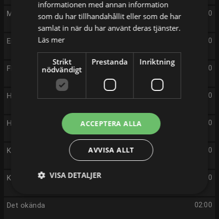
informationen med annan information
Mord och inga visor
19:00
som du har tillhandahållit eller som de har
samlat in när du har använt deras tjänster.
Läs mer
En plats i solen
20:00
Strikt
Prestanda
Inriktning
Flykten från Bolivia
21:00
nödvändigt
Hudson & Rex
22:00
Hudson & Rex
ACCEPTERA ALLA
23:00
AVVISA ALLT
Kalla kårar
00:00
VISA DETALJER
Kommissarie Dalgliesh
01:00
Det okända
02:00