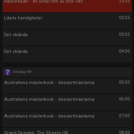
Hälsoresan - en smal film av stor vikt
23:55
Likets hemligheter
02:05
Det okända
03:05
Det okända
04:00
Söndag 9/8
Australiens mästerkock - dessertmästarna
05:00
Australiens mästerkock - dessertmästarna
06:00
Australiens mästerkock - dessertmästarna
07:00
Grand Designs: The Streets UK
08:00