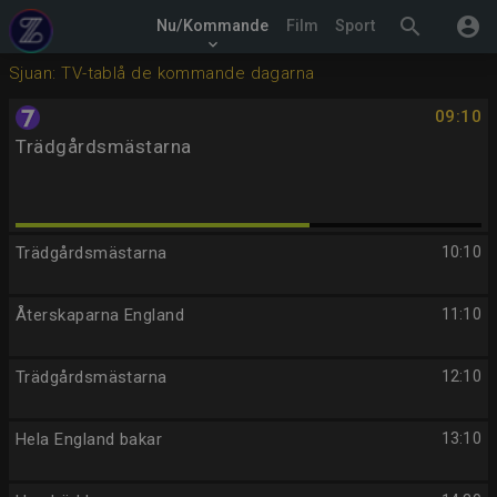
search
account_circle
Nu/Kommande
Film
Sport
keyboard_arrow_down
Sjuan: TV-tablå de kommande dagarna
09:10
Trädgårdsmästarna
Trädgårdsmästarna
10:10
Återskaparna England
11:10
Trädgårdsmästarna
12:10
Hela England bakar
13:10