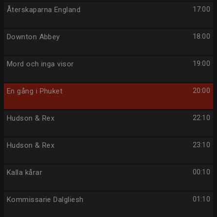
Återskaparna England
17:00
Downton Abbey
18:00
Mord och inga visor
19:00
En gång i Phuket
20:00
Hudson & Rex
22:10
Hudson & Rex
23:10
Kalla kårar
00:10
Kommissarie Dalgliesh
01:10