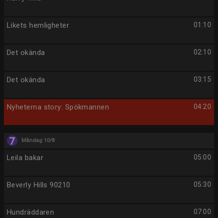
Likets hemligheter
01:10
Det okända
02:10
Det okända
03:15
Nyheterna story: Spökmannen
04:20
Måndag 10/8
Leila bakar
05:00
Beverly Hills 90210
05:30
Hundräddaren
07:00