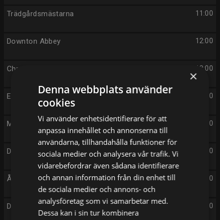
Trädgårdsmästarna
11:00
Downton Abbey
12:00
Chrysalis
13:00
×
Denna webbplats använder
En plats i solen
14:00
cookies
Vi använder enhetsidentifierare för att
Mord och inga visor
15:00
anpassa innehållet och annonserna till
användarna, tillhandahålla funktioner för
Det okända
16:00
sociala medier och analysera vår trafik. Vi
vidarebefordrar även sådana identifierare
och annan information från din enhet till
Återskaparna England
17:00
de sociala medier och annons- och
analysföretag som vi samarbetar med.
Downton Abbey
18:00
Dessa kan i sin tur kombinera