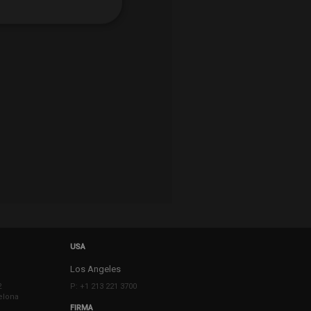
USA
Los Angeles
2
P: +1 213 221 3700
elona
FIRMA