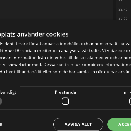
22:00
22:40
23:35
00:15
X
E-postadress
plats använder cookies
01:05
sidentifierare för att anpassa innehållet och annonserna till anv
nktioner för sociala medier och analysera vår trafik. Vi vidarebef
 annan information från din enhet till de sociala medier och anno
m vi samarbetar med. Dessa kan i sin tur kombinera informatio
u har tillhandahållit eller som de har samlat in när du har använt
dvändigt
Prestanda
Inri
ER
AVVISA ALLT
ACCE