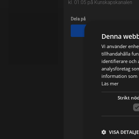
kl. 01:05 på Kunskapskanalen
Dela på
Facebook
Denna webb
Vi använder enhet
tillhandahålla fu
identifierare och
analysföretag so
information som d
Läs mer
Strikt nö
VISA DETALJ