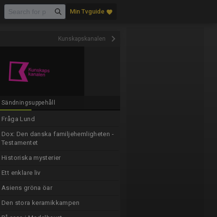
Min Tvguide
favorite
keyboard_arrow_right
Kunskapskanalen
Sändningsuppehåll
Fråga Lund
Dox: Den danska familjehemligheten -
Testamentet
Historiska mysterier
Ett enklare liv
Asiens gröna öar
Den stora keramikkampen