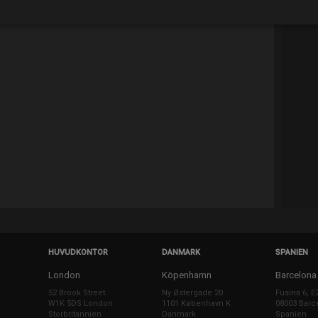
HUVUDKONTOR
DANMARK
SPANIEN
London
Köpenhamn
Barcelona
52 Brook Street
Ny Østergade 20
Fusina 6, E
W1K 5DS London
1101 København K
08003 Barc
Storbritannien
Danmark
Spanien