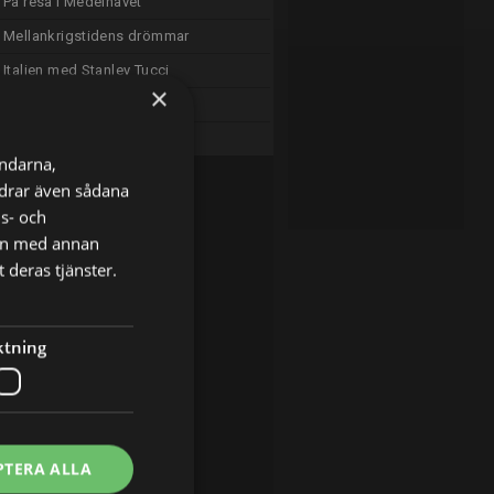
På resa i Medelhavet
Mellankrigstidens drömmar
Italien med Stanley Tucci
×
Djurens bostäder
Sändningsuppehåll
ändarna,
ordrar även sådana
ns- och
nen med annan
 deras tjänster.
ktning
PTERA ALLA