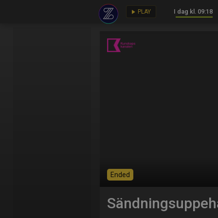
I dag kl. 09:18
key
play_arrow
PLAY
Ended
Sändningsuppehå