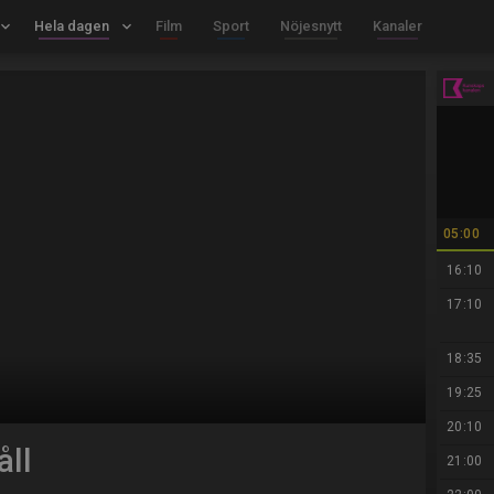
board_arrow_down
Hela dagen
keyboard_arrow_down
Film
Sport
Nöjesnytt
Kanaler
05:00
16:10
17:10
18:35
19:25
20:10
ll
21:00