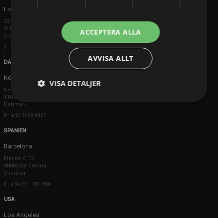
London
52 Brook Street
W1K 5DS London
ACCEPTERA ALLA
Storbritannien
P: +44 203 608 8181
AVVISA ALLT
DANMARK
Köpenhamn
VISA DETALJER
Ny Østergade 20
1101 København K
Danmark
P: +45 3698 8480
SPANIEN
Barcelona
Fusina 6, E2
08003 Barcelona
Spanien
P: +34 971 781 990
USA
Los Angeles