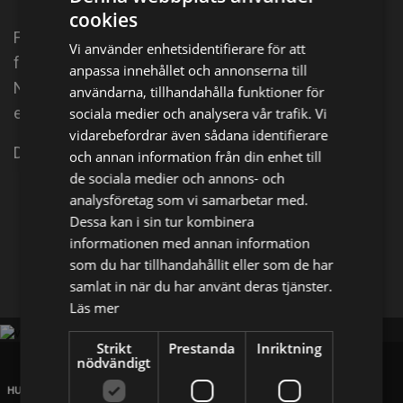
cookies
För mer än 3 miljoner år sedan tar ett nytt rovdjur en
Vi använder enhetsidentifierare för att
framträdande plats i världen - den stora katten.
anpassa innehållet och annonserna till
Något som idag ses som en vändpunkt i
användarna, tillhandahålla funktioner för
evolutionen.
sociala medier och analysera vår trafik. Vi
vidarebefordrar även sådana identifierare
Del 1 av 3.
och annan information från din enhet till
de sociala medier och annons- och
analysföretag som vi samarbetar med.
Dela på
Dessa kan i sin tur kombinera
informationen med annan information
Facebook
som du har tillhandahållit eller som de har
X
E-postadress
samlat in när du har använt deras tjänster.
Läs mer
Strikt
Prestanda
Inriktning
nödvändigt
HUVUDKONTOR