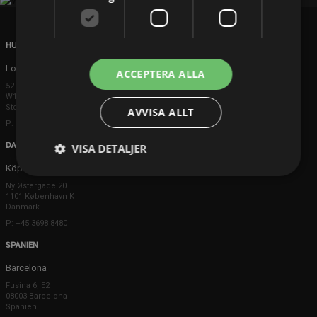
HUVUDKONTOR
London
ACCEPTERA ALLA
52 Brook Street
W1K 5DS London
Storbritannien
AVVISA ALLT
P: +44 203 608 8181
DANMARK
VISA DETALJER
Köpenhamn
Ny Østergade 20
1101 København K
Danmark
P: +45 3698 8480
SPANIEN
Barcelona
Fusina 6, E2
08003 Barcelona
Spanien