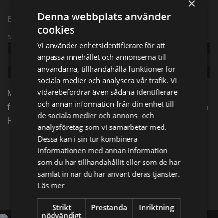
×
Denna webbplats använder
Episode 1
cookies
Sändningsinformation
Vi använder enhetsidentifierare för att
Publicerad:
2024
anpassa innehållet och annonserna till
Episode:
Kan man överlista Ravelli?
användarna, tillhandahålla funktioner för
Genre:
Gameshow
sociala medier och analysera vår trafik. Vi
vidarebefordrar även sådana identifierare
Mikael Tornving bjuder in allvetaren Harald Treutiger,
och annan information från din enhet till
fotbollsikonen Thomas Ravelli och skådespelerskan
de sociala medier och annons- och
Hanna Dorsin till en rafflande kamp.
analysföretag som vi samarbetar med.
Dessa kan i sin tur kombinera
Dela på
informationen med annan information
som du har tillhandahållit eller som de har
samlat in när du har använt deras tjänster.
Facebook
X
E-postadress
Läs mer
Strikt
Prestanda
Inriktning
nödvändigt