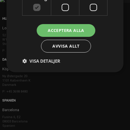
HUVUDKONTOR
London
ACCEPTERA ALLA
52 Brook Street
W1K 5DS London
Storbritannien
AVVISA ALLT
P: +44 203 608 8181
DANMARK
VISA DETALJER
Köpenhamn
Ny Østergade 20
1101 København K
Danmark
P: +45 3698 8480
SPANIEN
Barcelona
Fusina 6, E2
08003 Barcelona
Spanien