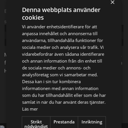
×
Denna webbplats använder
Episode 1
cookies
Sändningsinformation
Vi använder enhetsidentifierare för att
Publicerad:
2024
anpassa innehållet och annonserna till
Episode:
Kan man överlista Ravelli?
användarna, tillhandahålla funktioner för
Genre:
Gameshow
sociala medier och analysera vår trafik. Vi
vidarebefordrar även sådana identifierare
Mikael Tornving bjuder in allvetaren Harald Treutiger,
och annan information från din enhet till
fotbollsikonen Thomas Ravelli och skådespelerskan
de sociala medier och annons- och
Hanna Dorsin till en rafflande kamp.
analysföretag som vi samarbetar med.
Dessa kan i sin tur kombinera
Dela på
informationen med annan information
som du har tillhandahållit eller som de har
samlat in när du har använt deras tjänster.
Facebook
X
E-postadress
Läs mer
Strikt
Prestanda
Inriktning
nödvändigt