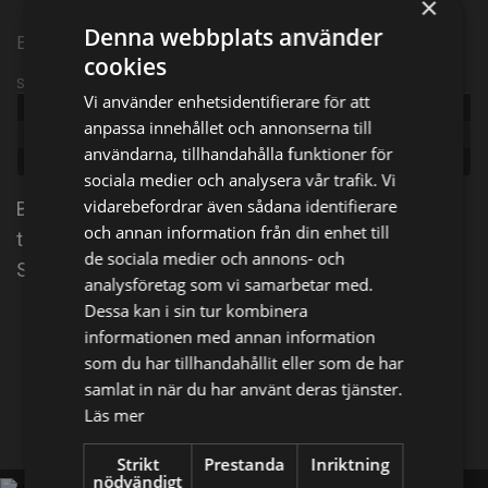
×
Denna webbplats använder
Episode 5
cookies
Sändningsinformation
Vi använder enhetsidentifierare för att
Publicerad:
2025
anpassa innehållet och annonserna till
Episode:
Slut på pengar
användarna, tillhandahålla funktioner för
Genre:
Livsstil
sociala medier och analysera vår trafik. Vi
vidarebefordrar även sådana identifierare
Bill och Marie väntar på att byggarna ska renovera
och annan information från din enhet till
taket. Marie bjuder in 17 finska kvinnor på besök på
de sociala medier och annons- och
Sicilien - och nu är pengarna slut.
analysföretag som vi samarbetar med.
Dessa kan i sin tur kombinera
Dela på
informationen med annan information
som du har tillhandahållit eller som de har
samlat in när du har använt deras tjänster.
Facebook
X
E-postadress
Läs mer
Strikt
Prestanda
Inriktning
nödvändigt