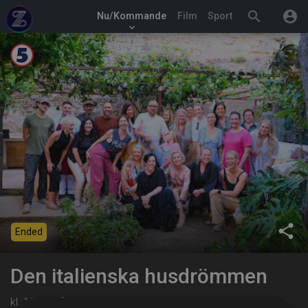
search
account_circle
Nu/Kommande
Film
Sport
keyboard_arrow_down
share
Ended
Den italienska husdrömmen
kl. 15:00 på Kanal 5