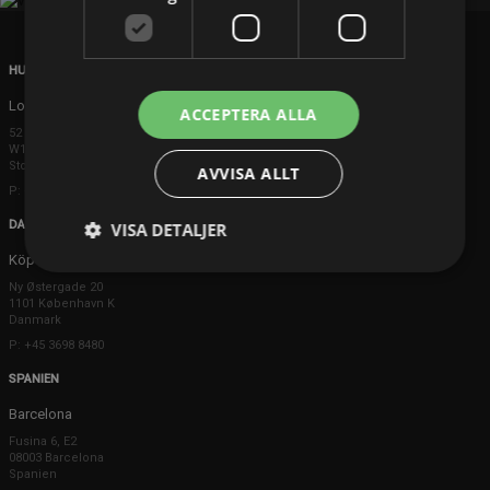
HUVUDKONTOR
London
ACCEPTERA ALLA
52 Brook Street
W1K 5DS London
Storbritannien
AVVISA ALLT
P: +44 203 608 8181
DANMARK
VISA DETALJER
Köpenhamn
Ny Østergade 20
1101 København K
Danmark
P: +45 3698 8480
SPANIEN
Barcelona
Fusina 6, E2
08003 Barcelona
Spanien