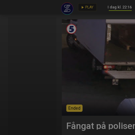
I dag kl. 22:16
key
play_arrow
PLAY
Ended
Fångat på polis