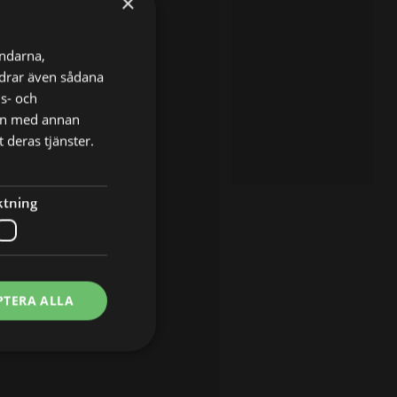
×
ändarna,
ordrar även sådana
ns- och
nen med annan
 deras tjänster.
ktning
PTERA ALLA