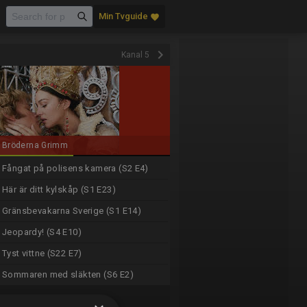
Min Tvguide
favorite
keyboard_arrow_right
Kanal 5
Bröderna Grimm
Fångat på polisens kamera (S2 E4)
Här är ditt kylskåp (S1 E23)
Gränsbevakarna Sverige (S1 E14)
Jeopardy! (S4 E10)
Tyst vittne (S22 E7)
Sommaren med släkten (S6 E2)