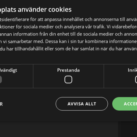
plats använder cookies
sidentifierare för att anpassa innehållet och annonserna till anv
nktioner för sociala medier och analysera vår trafik. Vi vidarebef
 annan information från din enhet till de sociala medier och anno
m vi samarbetar med. Dessa kan i sin tur kombinera informatio
u har tillhandahållit eller som de har samlat in när du har använt
kt leverans som sägs innehålla bildelar, men
dvändigt
Prestanda
Inri
kt där föraren flyr med 45 kilo cannabis.
X
E-postadress
ER
AVVISA ALLT
ACCE