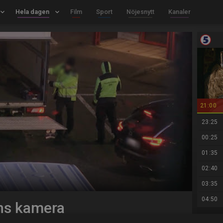
board_arrow_down
Hela dagen
keyboard_arrow_down
Film
Sport
Nöjesnytt
Kanaler
21:00
23:25
00:25
01:35
02:40
03:35
04:50
ens kamera