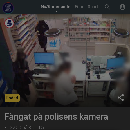
search
account_circle
Nu/Kommande
Film
Sport
keyboard_arrow_down
share
Ended
Fångat på polisens kamera
kl. 22:50 på Kanal 5