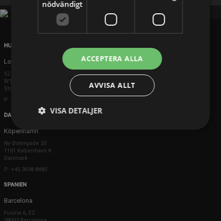
nödvändigt
HUVUDKONTOR
ACCEPTERA ALLA
London
52 Brook Street
W1K 5DS London
AVVISA ALLT
Storbritannien
P: +44 203 608 8181
VISA DETALJER
DANMARK
Köpenhamn
Ny Østergade 20
1101 København K
Danmark
P: +45 3698 8480
SPANIEN
Barcelona
Fusina 6, E2
08003 Barcelona