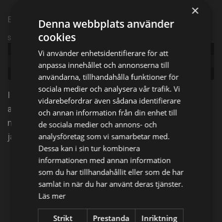
×
Episode 25
Denna webbplats använder
cookies
Sändningsinformation
Publicerad:
2026
Vi använder enhetsidentifierare för att
Episode:
Dramatiskt apoteksrån
anpassa innehållet och annonserna till
Genre:
Dokumentär
användarna, tillhandahålla funktioner för
sociala medier och analysera vår trafik. Vi
I Norrköping stormar maskerade personer in på ett
vidarebefordrar även sådana identifierare
apotek. De tvingar de till sig stora mängder
och annan information från din enhet till
narkotikaklassade läkemedel och polis tar upp
de sociala medier och annons- och
jakten.
analysföretag som vi samarbetar med.
Dessa kan i sin tur kombinera
informationen med annan information
Dela på
som du har tillhandahållit eller som de har
samlat in när du har använt deras tjänster.
Läs mer
Facebook
X
E-postadress
Strikt
Prestanda
Inriktning