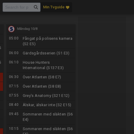
Min Tvguide
favorite
Måndag 10/8
05:00
Fångat på polisens kamera
(S2 E5)
5
06:00
Gärdsgårdsserien (S1 E3)
5
06:10
House Hunters
International (S137 E3)
06:30
Över Atlanten (S8 E7)
07:15
Över Atlanten (S8 E8)
)
07:55
Grey's Anatomy (S21 E12)
)
08:40
Älskar, älskar inte (S2 E15)
)
09:45
Sommaren med släkten (S6
E4)
)
10:15
Sommaren med släkten (S6