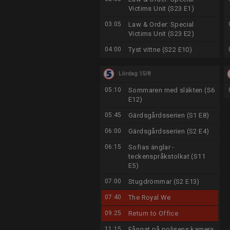
Victims Unit (S23 E1)
03:05
Law & Order: Special
Victims Unit (S23 E2)
04:00
Tyst vittne (S22 E10)
Lördag 15/8
05:10
Sommaren med släkten (S6
E12)
05:45
Gärdsgårdsserien (S1 E8)
06:00
Gärdsgårdsserien (S2 E4)
06:15
Sofias änglar -
teckenspråkstolkat (S11
E5)
07:00
Stugdrömmar (S2 E13)
07:40
The Royal We
09:25
Return to Office
11:15
Fångat på polisens kamera