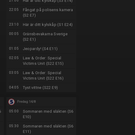
21:00
Här är ditt kylskåp (S3 E14)
22:05
Fångat på polisens kamera
(S2 E7)
23:10
Här är ditt kylskåp (S1 E24)
00:05
Gränsbevakarna Sverige
(S2 E1)
01:05
Jeopardy! (S4 E11)
02:05
Law & Order: Special
Victims Unit (S22 E15)
03:05
Law & Order: Special
Victims Unit (S22 E16)
04:05
Tyst vittne (S22 E9)
Fredag 14/8
6
05:00
Sommaren med släkten (S6
E10)
05:30
Sommaren med släkten (S6
E11)