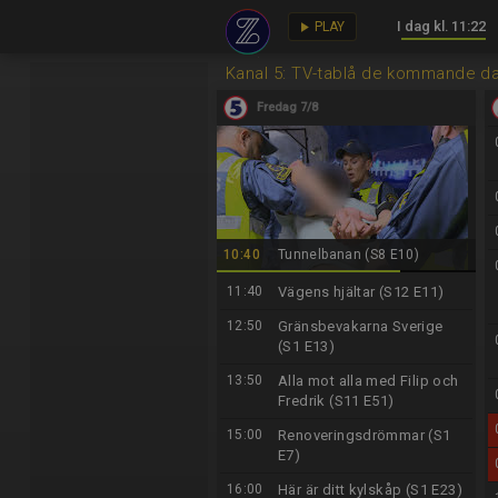
I dag kl. 11:22
key
play_arrow
PLAY
Kanal 5: TV-tablå de kommande d
Fredag 7/8
10:40
Tunnelbanan (S8 E10)
11:40
Vägens hjältar (S12 E11)
12:50
Gränsbevakarna Sverige
(S1 E13)
13:50
Alla mot alla med Filip och
Fredrik (S11 E51)
15:00
Renoveringsdrömmar (S1
E7)
16:00
Här är ditt kylskåp (S1 E23)