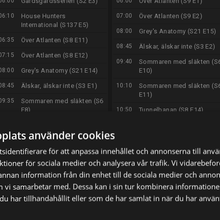
06:00
Gärdsgårdsserien (S2 E3)
06:00
Över Atlanten (S9 E1)
06:10
House Hunters
07:00
Över Atlanten (S9 E2)
International (S137 E5)
08:00
Grey's Anatomy (S21 E15)
06:35
Över Atlanten (S8 E11)
08:45
Älskar, älskar inte (S3 E2)
07:15
Över Atlanten (S8 E12)
09:40
Sommaren med släkten (S
08:00
Grey's Anatomy (S21 E14)
E10)
08:45
Älskar, älskar inte (S3 E1)
10:10
Sommaren med släkten (S
E11)
09:35
Sommaren med släkten (S6
E8)
10:50
Tunnelbanan (S8 E14)
10:10
Sommaren med släkten (S6
11:50
Vägens hjältar (S12 E15)
plats använder cookies
E9)
12:55
Gränsbevakarna Sverige
10:50
Tunnelbanan (S8 E13)
(S2 E3)
sidentifierare för att anpassa innehållet och annonserna till anv
nktioner för sociala medier och analysera vår trafik. Vi vidarebef
11:50
Vägens hjältar (S12 E14)
13:55
Alla mot alla med Filip och
Fredrik (S11 E55)
 annan information från din enhet till de sociala medier och anno
12:55
Gränsbevakarna Sverige
m vi samarbetar med. Dessa kan i sin tur kombinera informatio
(S2 E2)
15:00
Renoveringsdrömmar (S1
u har tillhandahållit eller som de har samlat in när du har använt
E11)
13:55
Alla mot alla med Filip och
Fredrik (S11 E54)
16:00
Här är ditt kylskåp (S1 E27