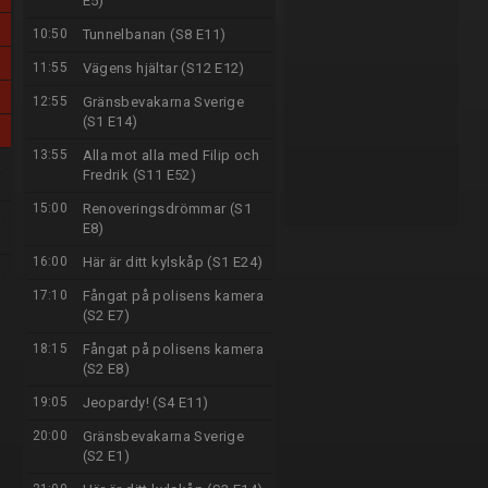
E5)
10:50
Tunnelbanan (S8 E11)
11:55
Vägens hjältar (S12 E12)
12:55
Gränsbevakarna Sverige
(S1 E14)
13:55
Alla mot alla med Filip och
a
Fredrik (S11 E52)
15:00
Renoveringsdrömmar (S1
a
E8)
16:00
Här är ditt kylskåp (S1 E24)
a
17:10
Fångat på polisens kamera
(S2 E7)
18:15
Fångat på polisens kamera
(S2 E8)
19:05
Jeopardy! (S4 E11)
20:00
Gränsbevakarna Sverige
(S2 E1)