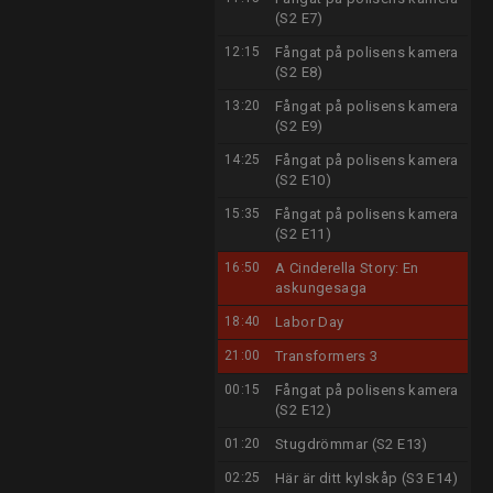
(S2 E7)
12:15
Fångat på polisens kamera
(S2 E8)
13:20
Fångat på polisens kamera
(S2 E9)
14:25
Fångat på polisens kamera
(S2 E10)
15:35
Fångat på polisens kamera
(S2 E11)
16:50
A Cinderella Story: En
askungesaga
18:40
Labor Day
21:00
Transformers 3
00:15
Fångat på polisens kamera
(S2 E12)
01:20
Stugdrömmar (S2 E13)
02:25
Här är ditt kylskåp (S3 E14)