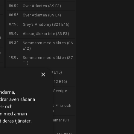
06:00
Över Atlanten (S9 E3)
06:55
Över Atlanten (S9 E4)
07:55
Grey's Anatomy (S21 E16)
08:40
Älskar, älskar inte (S3 E3)
6
09:30
Sommaren med släkten (S6
E12)
6
10:05
Sommaren med släkten (S7
E1)
×
10:35
Tunnelbanan (S8 E15)
11:40
Vägens hjältar (S12 E16)
12:50
Gränsbevakarna Sverige
ändarna,
(S2 E4)
ordrar även sådana
13:50
Alla mot alla med Filip och
ns- och
Fredrik (S11 E56)
nen med annan
 deras tjänster.
14:55
Renoveringsdrömmar (S1
E12)
)