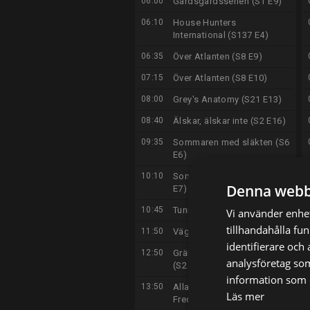
06:00
Gärdsgårdsserien (S1 E9)
06:10
House Hunters
International (S137 E4)
06:35
Över Atlanten (S8 E9)
07:15
Över Atlanten (S8 E10)
08:00
Grey's Anatomy (S21 E13)
08:40
Älskar, älskar inte (S2 E16)
09:35
Sommaren med släkten (S6
E6)
10:10
Sommaren med släkten (S6
Denna webb
E7)
10:45
Tunnelbanan (S8 E12)
Vi använder enhet
tillhandahålla fu
11:50
Vägens hjältar (S12 E13)
identifierare och
12:50
Gränsbevakarna Sverige
analysföretag so
(S2 E1)
information som d
13:50
Alla mot alla med Filip och
Läs mer
Fredrik (S11 E53)