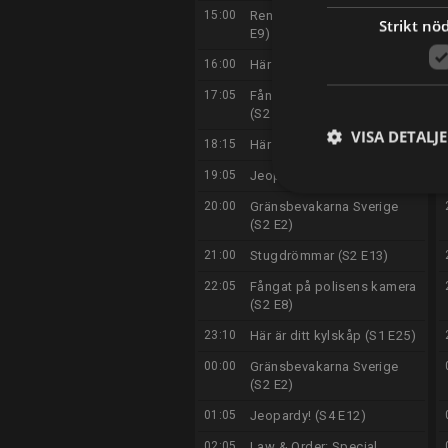
15:00
Renoveringsdrömmar (S1
Strikt nö
E9)
16:00
Här är ditt kylskåp (S1 E25)
17:05
Fångat på polisens kamera
(S2 E9)
VISA DETALJ
18:15
Här är ditt kylskåp (S3 E14)
19:05
Jeopardy! (S4 E12)
20:00
Gränsbevakarna Sverige
(S2 E2)
21:00
Stugdrömmar (S2 E13)
22:05
Fångat på polisens kamera
(S2 E8)
23:10
Här är ditt kylskåp (S1 E25)
00:00
Gränsbevakarna Sverige
(S2 E2)
01:05
Jeopardy! (S4 E12)
02:05
Law & Order: Special