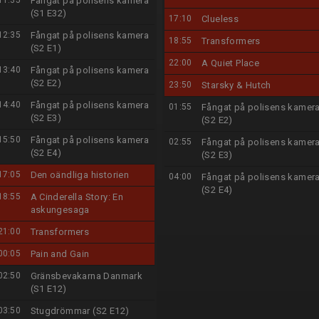
11:35
Fångat på polisens kamera
(S1 E32)
17:10
Clueless
12:35
Fångat på polisens kamera
18:55
Transformers
(S2 E1)
22:00
A Quiet Place
13:40
Fångat på polisens kamera
(S2 E2)
23:50
Starsky & Hutch
14:40
Fångat på polisens kamera
01:55
Fångat på polisens kamer
(S2 E3)
(S2 E2)
15:50
Fångat på polisens kamera
02:55
Fångat på polisens kamer
(S2 E4)
(S2 E3)
17:05
Den oändliga historien
04:00
Fångat på polisens kamer
(S2 E4)
18:55
A Cinderella Story: En
askungesaga
21:00
Transformers
00:05
Pain and Gain
02:50
Gränsbevakarna Danmark
(S1 E12)
03:50
Stugdrömmar (S2 E12)