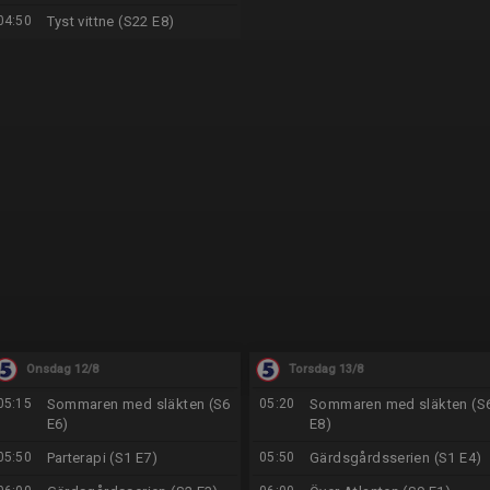
04:50
Tyst vittne (S22 E8)
Onsdag 12/8
Torsdag 13/8
05:15
Sommaren med släkten (S6
05:20
Sommaren med släkten (S
E6)
E8)
05:50
Parterapi (S1 E7)
05:50
Gärdsgårdsserien (S1 E4)