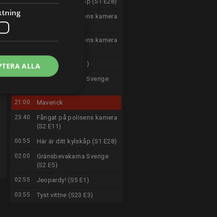
15:55
Här är ditt kylskåp (S1 E28)
a
ktning
17:05
Fångat på polisens kamera
(S2 E12)
)
18:10
Fångat på polisens kamera
(S2 E13)
19:05
Jeopardy! (S5 E1)
PTERA ALLA
20:00
Gränsbevakarna Sverige
(S2 E5)
21:00
Maverick
23:40
Fångat på polisens kamera
(S2 E11)
00:55
Här är ditt kylskåp (S1 E28)
02:00
Gränsbevakarna Sverige
(S2 E5)
02:55
Jeopardy! (S5 E1)
03:55
Tyst vittne (S23 E3)