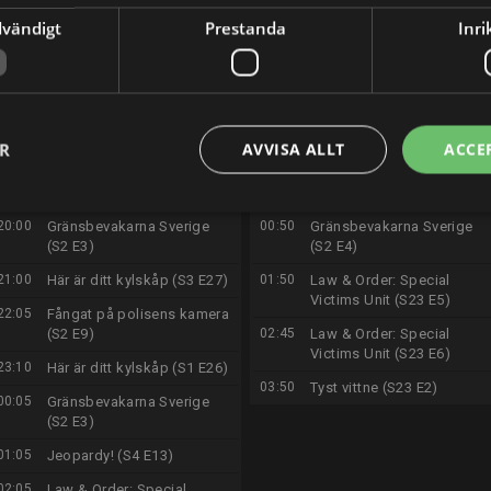
15:00
Renoveringsdrömmar (S1
17:05
Fångat på polisens kamer
dvändigt
Prestanda
Inri
E10)
(S2 E11)
16:00
Här är ditt kylskåp (S1 E26)
18:10
Här är ditt kylskåp (S3 E27
17:15
Fångat på polisens kamera
19:05
Jeopardy! (S4 E14)
(S2 E10)
20:00
Gränsbevakarna Sverige
ER
AVVISA ALLT
ACCE
18:15
Stugdrömmar (S2 E13)
(S2 E4)
19:05
Jeopardy! (S4 E13)
21:00
Sagan om de två tornen
20:00
Gränsbevakarna Sverige
00:50
Gränsbevakarna Sverige
(S2 E3)
(S2 E4)
21:00
Här är ditt kylskåp (S3 E27)
01:50
Law & Order: Special
Victims Unit (S23 E5)
22:05
Fångat på polisens kamera
(S2 E9)
02:45
Law & Order: Special
Victims Unit (S23 E6)
23:10
Här är ditt kylskåp (S1 E26)
03:50
Tyst vittne (S23 E2)
00:05
Gränsbevakarna Sverige
(S2 E3)
01:05
Jeopardy! (S4 E13)
02:05
Law & Order: Special