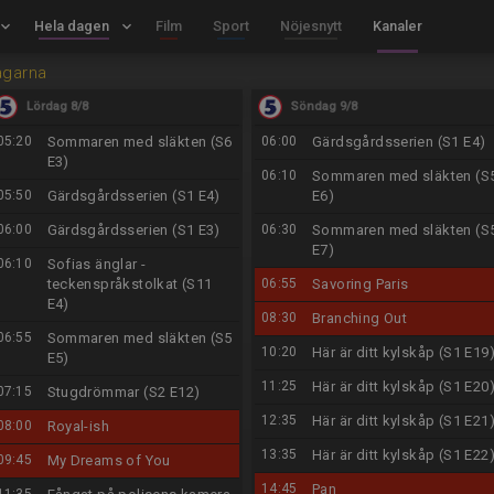
board_arrow_down
Hela dagen
keyboard_arrow_down
Film
Sport
Nöjesnytt
Kanaler
agarna
Lördag 8/8
Söndag 9/8
05:20
Sommaren med släkten (S6
06:00
Gärdsgårdsserien (S1 E4)
E3)
06:10
Sommaren med släkten (S
05:50
Gärdsgårdsserien (S1 E4)
E6)
06:00
Gärdsgårdsserien (S1 E3)
06:30
Sommaren med släkten (S
E7)
06:10
Sofias änglar -
teckenspråkstolkat (S11
06:55
Savoring Paris
E4)
08:30
Branching Out
06:55
Sommaren med släkten (S5
10:20
Här är ditt kylskåp (S1 E19
E5)
11:25
Här är ditt kylskåp (S1 E20
07:15
Stugdrömmar (S2 E12)
12:35
Här är ditt kylskåp (S1 E21
08:00
Royal-ish
13:35
Här är ditt kylskåp (S1 E22
09:45
My Dreams of You
14:45
Pan