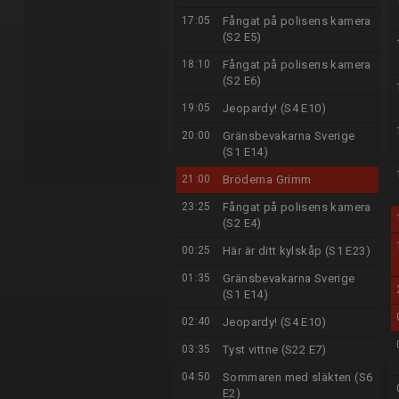
17:05
Fångat på polisens kamera
(S2 E5)
18:10
Fångat på polisens kamera
(S2 E6)
19:05
Jeopardy! (S4 E10)
20:00
Gränsbevakarna Sverige
(S1 E14)
21:00
Bröderna Grimm
23:25
Fångat på polisens kamera
(S2 E4)
00:25
Här är ditt kylskåp (S1 E23)
01:35
Gränsbevakarna Sverige
(S1 E14)
02:40
Jeopardy! (S4 E10)
03:35
Tyst vittne (S22 E7)
04:50
Sommaren med släkten (S6
E2)