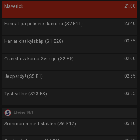
Maverick
21:00
Fångat på polisens kamera (S2 E11)
23:40
Här är ditt kylskåp (S1 E28)
00:55
Gränsbevakarna Sverige (S2 E5)
02:00
Jeopardy! (S5 E1)
02:55
Tyst vittne (S23 E3)
03:55
Lördag 15/8
Sommaren med släkten (S6 E12)
05:10