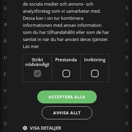
de sociala medier och annons- och
Gränsbevakarna Sverige (S2 E3)
12:55
analysföretag som vi samarbetar med.
Dessa kan i sin tur kombinera
Alla mot alla med Filip och Fredrik (S11 E55)
informationen med annan information
13:55
som du har tillhandahållit eller som de har
samlat in när du har använt deras tjänster.
Renoveringsdrömmar (S1 E11)
15:00
Läs mer
Här är ditt kylskåp (S1 E27)
16:00
Strikt
Prestanda
Inriktning
nödvändigt
Fångat på polisens kamera (S2 E11)
17:05
Här är ditt kylskåp (S3 E27)
18:10
ACCEPTERA ALLA
Jeopardy! (S4 E14)
19:05
AVVISA ALLT
Gränsbevakarna Sverige (S2 E4)
20:00
VISA DETALJER