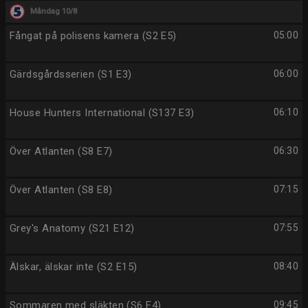
Måndag 10/8
Fångat på polisens kamera (S2 E5)
05:00
Gärdsgårdsserien (S1 E3)
06:00
House Hunters International (S137 E3)
06:10
Över Atlanten (S8 E7)
06:30
Över Atlanten (S8 E8)
07:15
Grey's Anatomy (S21 E12)
07:55
Älskar, älskar inte (S2 E15)
08:40
Sommaren med släkten (S6 E4)
09:45