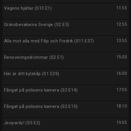
Vägens hjältar (S13 E1)
11:55
Gränsbevakarna Sverige (S2 E5)
12:55
Alla mot alla med Filip och Fredrik (S11 E57)
13:55
Renoveringsdrömmar (S2 E1)
15:00
Här är ditt kylskåp (S1 E29)
16:00
Fångat på polisens kamera (S2 E14)
17:05
Fångat på polisens kamera (S2 E15)
18:10
Jeopardy! (S5 E2)
19:05