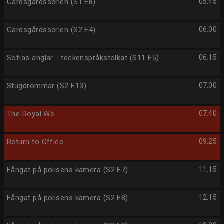
Gärdsgårdsserien (S1 E8)
05:45
Gärdsgårdsserien (S2 E4)
06:00
Sofias änglar - teckenspråkstolkat (S11 E5)
06:15
Stugdrömmar (S2 E13)
07:00
The Royal We
07:40
Return to Office
09:25
Fångat på polisens kamera (S2 E7)
11:15
Fångat på polisens kamera (S2 E8)
12:15