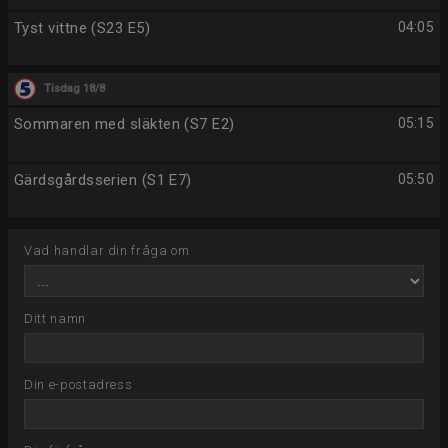
Tyst vittne (S23 E5)
04:05
Tisdag 18/8
Sommaren med släkten (S7 E2)
05:15
Gärdsgårdsserien (S1 E7)
05:50
Vad handlar din fråga om
Ditt namn
Din e-postadress