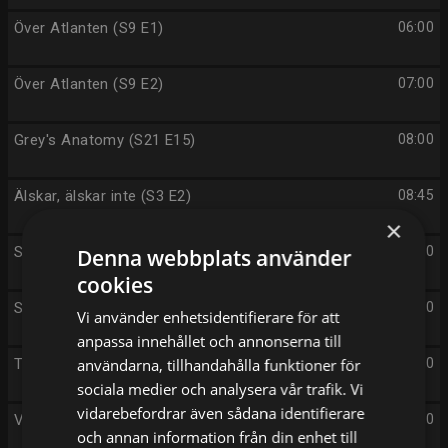
Över Atlanten (S9 E1)
06:00
Över Atlanten (S9 E2)
07:00
Grey's Anatomy (S21 E15)
08:00
Älskar, älskar inte (S3 E2)
08:45
×
Sommaren med släkten (S6 E10)
09:40
Denna webbplats använder
cookies
Sommaren med släkten (S6 E11)
10:10
Vi använder enhetsidentifierare för att
anpassa innehållet och annonserna till
Tunnelbanan (S8 E14)
användarna, tillhandahålla funktioner för
10:50
sociala medier och analysera vår trafik. Vi
vidarebefordrar även sådana identifierare
Vägens hjältar (S12 E15)
11:50
och annan information från din enhet till