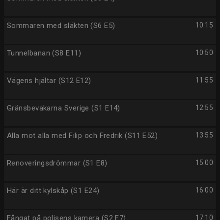
Sommaren med släkten (S6 E5)
10:15
Tunnelbanan (S8 E11)
10:50
Vägens hjältar (S12 E12)
11:55
Gränsbevakarna Sverige (S1 E14)
12:55
Alla mot alla med Filip och Fredrik (S11 E52)
13:55
Renoveringsdrömmar (S1 E8)
15:00
Här är ditt kylskåp (S1 E24)
16:00
Fångat på polisens kamera (S2 E7)
17:10