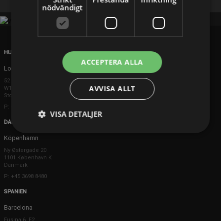
nödvändigt
HUVUDKONTOR
ACCEPTERA ALLA
London
52 Brook Street
AVVISA ALLT
W1K 5DS London
Storbritannien
P: +44 203 608 8181
VISA DETALJER
DANMARK
Köpenhamn
Ny Østergade 20
1101 København K
Danmark
P: +45 3698 8480
SPANIEN
Barcelona
Fusina 6, E2