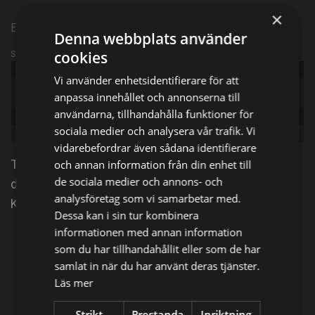
×
Episode 9
Denna webbplats använder
cookies
Sändningsinformation
Publicerad:
2015
Vi använder enhetsidentifierare för att
Original
Silent Witness
anpassa innehållet och annonserna till
title:
användarna, tillhandahålla funktioner för
Episode:
Fraternity: Part 1
sociala medier och analysera vår trafik. Vi
Genre:
Kriminal
vidarebefordrar även sådana identifierare
Tonåringen Katie Bowmans döda kropp hittas
och annan information från din enhet till
de sociala medier och annons- och
dumpad i en öppen grav. Carter misstänker Ryan
analysföretag som vi samarbetar med.
Kelvin, som också råkar vara Jacks halvbror.
Dessa kan i sin tur kombinera
informationen med annan information
Dela på
som du har tillhandahållit eller som de har
samlat in när du har använt deras tjänster.
Läs mer
Facebook
X
E-postadress
Strikt
Prestanda
Inriktning