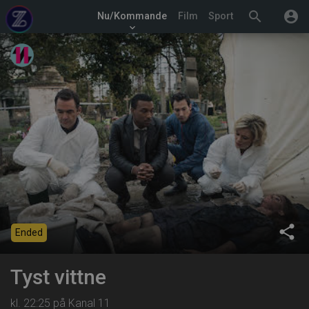
search
account_circle
Nu/Kommande
Film
Sport
keyboard_arrow_down
share
Ended
Tyst vittne
kl. 22:25 på Kanal 11