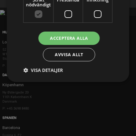
nödvändigt
HUVUDKONTOR
ACCEPTERA ALLA
London
52 Brook Street
AVVISA ALLT
W1K 5DS London
Storbritannien
P: +44 203 608 8181
VISA DETALJER
DANMARK
Köpenhamn
Ny Østergade 20
1101 København K
Danmark
P: +45 3698 8480
SPANIEN
Barcelona
Fusina 6, E2