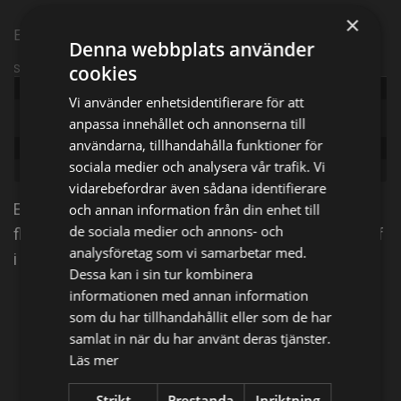
×
Episode 7
Denna webbplats använder
cookies
Sändningsinformation
Publicerad:
2006
Vi använder enhetsidentifierare för att
Original
The Inspector Lynley Mysteries
anpassa innehållet och annonserna till
title:
användarna, tillhandahålla funktioner för
Episode:
Ett ögonblicks verk del 1
sociala medier och analysera vår trafik. Vi
Genre:
Kriminal
vidarebefordrar även sådana identifierare
En före detta pressfotograf mördas och polisen har
och annan information från din enhet till
de sociala medier och annons- och
flera teorier. Är det hans bakgrund som krigsfotograf
analysföretag som vi samarbetar med.
i Bosnien som fått honom mördad?
Dessa kan i sin tur kombinera
informationen med annan information
Dela på
som du har tillhandahållit eller som de har
samlat in när du har använt deras tjänster.
Läs mer
Facebook
X
E-postadress
Strikt
Prestanda
Inriktning