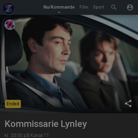
search
account_circle
Nu/Kommande
Film
Sport
keyboard_arrow_down
share
Ended
Kommissarie Lynley
kl. 20:00 på Kanal 11