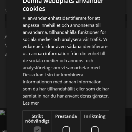
Denna webbplats använder
cookies
Sändningsinformation
Vi använder enhetsidentifierare för att
Publicerad:
2023
anpassa innehållet och annonserna till
Genre:
Romantik
användarna, tillhandahålla funktioner för
Amy reser till Venedig för att övertala kocken
sociala medier och analysera vår trafik. Vi
Marcello att hjälpa henne. När Marcello säger nej
vidarebefordrar även sådana identifierare
och annan information från din enhet till
anmäler sig Amy till hans matlagningskurs.
de sociala medier och annons- och
analysföretag som vi samarbetar med.
Dela på
Dessa kan i sin tur kombinera
informationen med annan information
som du har tillhandahållit eller som de har
Facebook
X
E-postadress
samlat in när du har använt deras tjänster.
Läs mer
Strikt
Prestanda
Inriktning
nödvändigt
HUVUDKONTOR