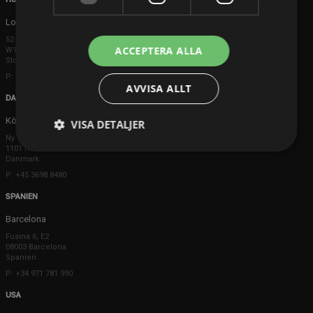
London
52 Brook Street
ACCEPTERA ALLA
W1K 5DS London
Storbritannien
P: +44 203 608 8181
AVVISA ALLT
DANMARK
Köpenhamn
VISA DETALJER
Ny Østergade 20
1101 København K
Danmark
P: +45 3698 8480
SPANIEN
Barcelona
Fusina 6, E2
08003 Barcelona
Spanien
P: +34 971 781 990
USA