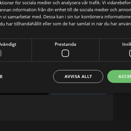
nktioner för sociala medier och analysera vår trafik. Vi vidarebef
 annan information från din enhet till de sociala medier och anno
m vi samarbetar med. Dessa kan i sin tur kombinera informatio
u har tillhandahållit eller som de har samlat in när du har använt
dvändigt
Prestanda
Inri
tt för sexuella övergrepp och dumpas under en
ot dna-bevis, eller kommer mördaren att gå fri?
ER
AVVISA ALLT
ACCE
X
E-postadress