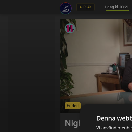
I dag kl. 03:21
key
play_arrow
PLAY
Ended
Denna webb
Nightmare Next 
Vi använder enhet