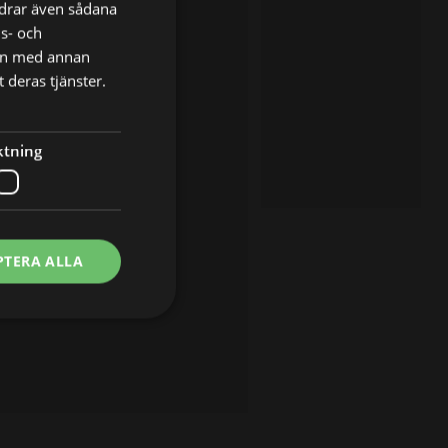
ordrar även sådana
ns- och
nen med annan
 deras tjänster.
ktning
PTERA ALLA