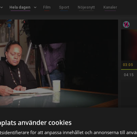
board_arrow_down
Hela dagen
keyboard_arrow_down
Film
Sport
Nöjesnytt
Kanaler
03:05
04:15
plats använder cookies
Door
sidentifierare för att anpassa innehållet och annonserna till anv