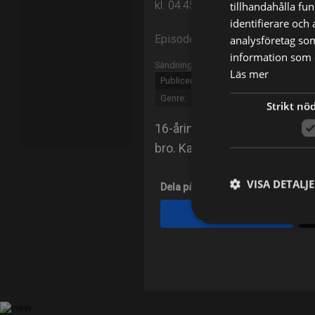
kl. 04:45 på Kanal 11
tillhandahålla fu
identifierare och
Episode 14
analysföretag so
information som d
Sändningsinformation
Läs mer
Publicerad:
2012
Genre:
Kriminal
Strikt nö
16-åringen Sherita blir utsa
bro. Kan polisen få fram någ
VISA DETALJ
Dela på
Facebook