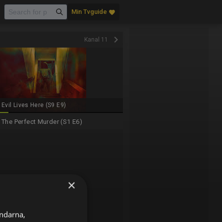
Min Tvguide
favorite
keyboard_arrow_right
Kanal 11
Evil Lives Here (S9 E9)
The Perfect Murder (S1 E6)
×
ändarna,