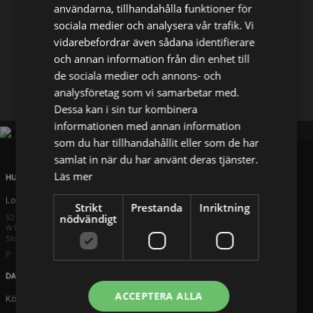
användarna, tillhandahålla funktioner för
sociala medier och analysera vår trafik. Vi
Dela på
vidarebefordrar även sådana identifierare
och annan information från din enhet till
de sociala medier och annons- och
Facebook
X
E-postadress
analysföretag som vi samarbetar med.
Dessa kan i sin tur kombinera
informationen med annan information
som du har tillhandahållit eller som de har
samlat in när du har använt deras tjänster.
Läs mer
HUVUDKONTOR
London
Strikt
Prestanda
Inriktning
nödvändigt
52 Brook Street
W1K 5DS London
Storbritannien
P: +44 203 608 8181
DANMARK
ACCEPTERA ALLA
Köpenhamn