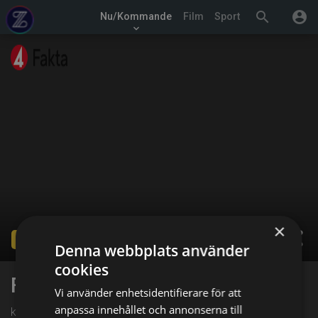
search
account_circle
Nu/Kommande
Film
Sport
keyboard_arrow_down
×
share
Ended
Denna webbplats använder
cookies
Familjen annorlunda
Vi använder enhetsidentifierare för att
anpassa innehållet och annonserna till
kl. 01:00 på TV4 Fakta