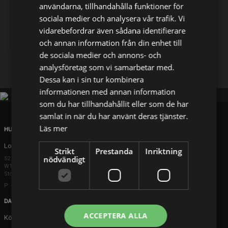
användarna, tillhandahålla funktioner för
sociala medier och analysera vår trafik. Vi
Dela på
vidarebefordrar även sådana identifierare
och annan information från din enhet till
de sociala medier och annons- och
Facebook
X
E-postadress
analysföretag som vi samarbetar med.
Dessa kan i sin tur kombinera
informationen med annan information
som du har tillhandahållit eller som de har
samlat in när du har använt deras tjänster.
Läs mer
HUVUDKONTOR
London
Strikt
Prestanda
Inriktning
nödvändigt
52 Brook Street
W1K 5DS London
Storbritannien
P: +44 203 608 8181
DANMARK
ACCEPTERA ALLA
Köpenhamn