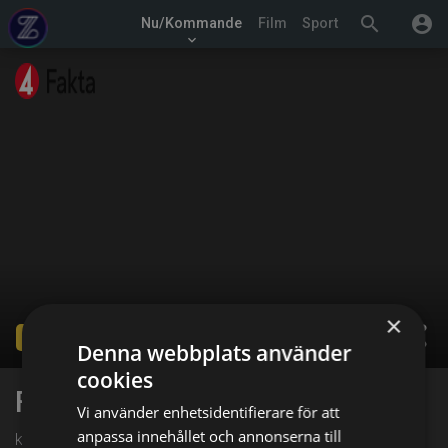
search
account_circle
Nu/Kommande
Film
Sport
keyboard_arrow_down
×
share
Ended
Denna webbplats använder
cookies
Farmen
Vi använder enhetsidentifierare för att
anpassa innehållet och annonserna till
kl. 15:00 på TV4 Fakta