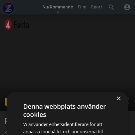
search
account_circle
Nu/Kommande
Film
Sport
keyboard_arrow_down
×
share
Ended
Denna webbplats använder
cookies
Robinson
Vi använder enhetsidentifierare för att
anpassa innehållet och annonserna till
kl. 12:00 på TV4 Fakta