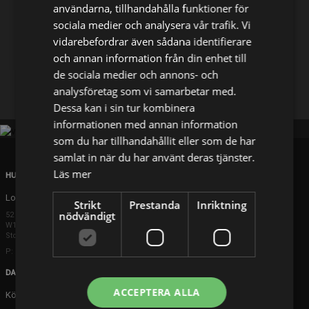
användarna, tillhandahålla funktioner för
sociala medier och analysera vår trafik. Vi
Dela på
vidarebefordrar även sådana identifierare
och annan information från din enhet till
de sociala medier och annons- och
Facebook
X
E-postadress
analysföretag som vi samarbetar med.
Dessa kan i sin tur kombinera
informationen med annan information
som du har tillhandahållit eller som de har
samlat in när du har använt deras tjänster.
Läs mer
HUVUDKONTOR
London
Strikt
Prestanda
Inriktning
nödvändigt
52 Brook Street
W1K 5DS London
Storbritannien
P: +44 203 608 8181
DANMARK
ACCEPTERA ALLA
Köpenhamn