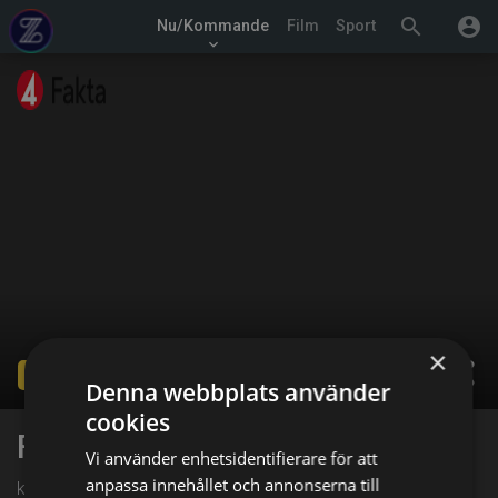
search
account_circle
Nu/Kommande
Film
Sport
keyboard_arrow_down
×
share
Ended
Denna webbplats använder
cookies
Farmen
Vi använder enhetsidentifierare för att
anpassa innehållet och annonserna till
kl. 15:30 på TV4 Fakta