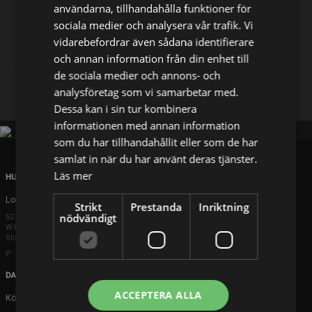
användarna, tillhandahålla funktioner för
sociala medier och analysera vår trafik. Vi
Dela på
vidarebefordrar även sådana identifierare
och annan information från din enhet till
de sociala medier och annons- och
Facebook
X
E-postadress
analysföretag som vi samarbetar med.
Dessa kan i sin tur kombinera
informationen med annan information
som du har tillhandahållit eller som de har
samlat in när du har använt deras tjänster.
Läs mer
HUVUDKONTOR
London
Strikt
Prestanda
Inriktning
nödvändigt
52 Brook Street
W1K 5DS London
Storbritannien
P: +44 203 608 8181
DANMARK
ACCEPTERA ALLA
Köpenhamn