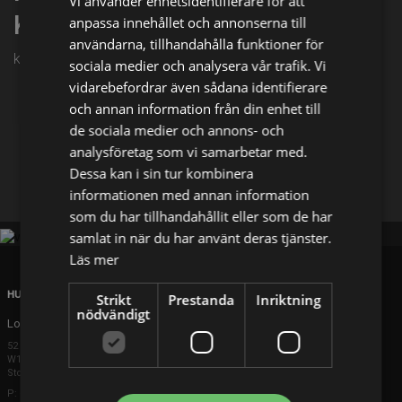
Vi använder enhetsidentifierare för att
Karlskrona
anpassa innehållet och annonserna till
användarna, tillhandahålla funktioner för
kl. 21:25 på TV4 Fakta
sociala medier och analysera vår trafik. Vi
vidarebefordrar även sådana identifierare
Dela på
och annan information från din enhet till
de sociala medier och annons- och
analysföretag som vi samarbetar med.
Facebook
X
E-postadress
Dessa kan i sin tur kombinera
informationen med annan information
som du har tillhandahållit eller som de har
samlat in när du har använt deras tjänster.
Läs mer
HUVUDKONTOR
Strikt
Prestanda
Inriktning
nödvändigt
London
52 Brook Street
W1K 5DS London
Storbritannien
P: +44 203 608 8181