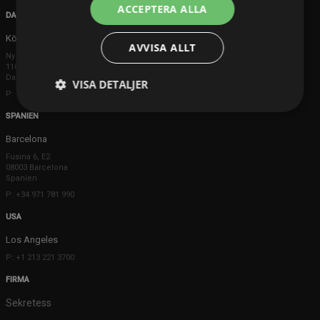
ACCEPTERA ALLA
DANMARK
Köpenhamn
AVVISA ALLT
Ny Østergade 20
1101 København K
Danmark
VISA DETALJER
P: +45 3698 8480
SPANIEN
Barcelona
Fusina 6, E2
08003 Barcelona
Spanien
P: +34 971 781 990
USA
Los Angeles
P: +1 213 221 3700
FIRMA
Sekretess