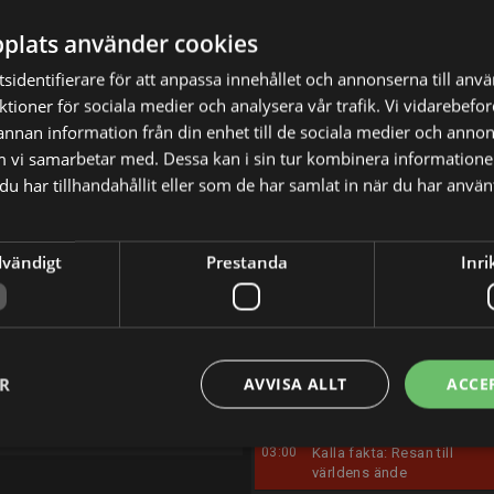
17:00
Bygglov
16:00
Trädgårdsdrömmar
plats använder cookies
18:00
Återskaparna England
17:00
Bygglov
sidentifierare för att anpassa innehållet och annonserna till anv
19:00
Veterinärerna
18:00
Återskaparna England
nktioner för sociala medier och analysera vår trafik. Vi vidarebef
20:00
Kalla fakta:
19:00
Veterinärerna
 annan information från din enhet till de sociala medier och anno
Pensionsbluffarna
m vi samarbetar med. Dessa kan i sin tur kombinera informatio
20:00
Kalla fakta: Resan till
21:00
Kim Kärnfalk – Jag lever
världens ände
u har tillhandahållit eller som de har samlat in när du har använt
22:00
Trädgårdsdrömmar
21:00
Kim Kärnfalk – Jag lever
23:00
Första hunddejten
22:00
Trädgårdsdrömmar
dvändigt
Prestanda
Inri
00:05
Veterinärerna
23:00
Hundräddaren
01:05
Brottsjournalen
23:30
Hundräddaren
02:05
Bygglov
00:00
Veterinärerna
ER
AVVISA ALLT
ACCE
03:05
Kalla fakta:
01:00
Brottsjournalen
Pensionsbluffarna
02:00
Bygglov
04:05
Familjen Annorlunda
03:00
Kalla fakta: Resan till
världens ände