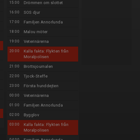
15:00
Drömmen om slottet
16:00
SOS djur
17:00
Familjen Annorlunda
18:00
Malou möter
19:00
Veterinärerna
20:00
Kalla fakta: Flykten från
Moralpolisen
21:00
Brottsjournalen
22:00
Tjock-Steffe
23:00
Första hunddejten
00:00
Veterinärerna
01:00
Familjen Annorlunda
02:00
Bygglov
03:00
Kalla fakta: Flykten från
Moralpolisen
04:00
Familjen Annorlunda