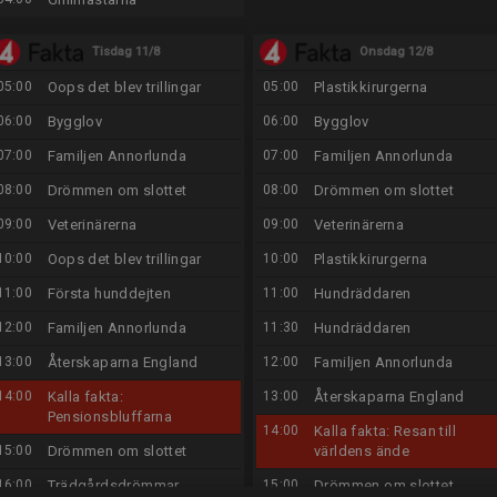
Tisdag 11/8
Onsdag 12/8
05:00
Oops det blev trillingar
05:00
Plastikkirurgerna
06:00
Bygglov
06:00
Bygglov
07:00
Familjen Annorlunda
07:00
Familjen Annorlunda
08:00
Drömmen om slottet
08:00
Drömmen om slottet
09:00
Veterinärerna
09:00
Veterinärerna
10:00
Oops det blev trillingar
10:00
Plastikkirurgerna
11:00
Första hunddejten
11:00
Hundräddaren
12:00
Familjen Annorlunda
11:30
Hundräddaren
13:00
Återskaparna England
12:00
Familjen Annorlunda
14:00
Kalla fakta:
13:00
Återskaparna England
Pensionsbluffarna
14:00
Kalla fakta: Resan till
15:00
Drömmen om slottet
världens ände
16:00
Trädgårdsdrömmar
15:00
Drömmen om slottet