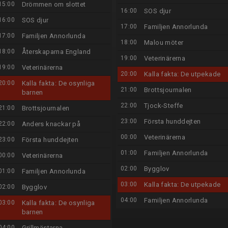
15:00
Drömmen om slottet
16:00
SOS djur
16:00
SOS djur
17:00
Familjen Annorlunda
17:00
Familjen Annorlunda
18:00
Malou möter
18:00
Återskaparna England
19:00
Veterinärerna
19:00
Veterinärerna
20:00
Kalla fakta: De utpekade
20:00
Kalla fakta: De osynliga
21:00
Brottsjournalen
barnen
22:00
Tjock-Steffe
21:00
Brottsjournalen
23:00
Första hunddejten
22:00
Anders knackar på
00:00
Veterinärerna
23:00
Första hunddejten
01:00
Familjen Annorlunda
00:00
Veterinärerna
02:00
Bygglov
01:00
Familjen Annorlunda
03:00
Kalla fakta: De utpekade
02:00
Bygglov
04:00
Familjen Annorlunda
03:00
Kalla fakta: De osynliga
barnen
04:00
Grillmästarna