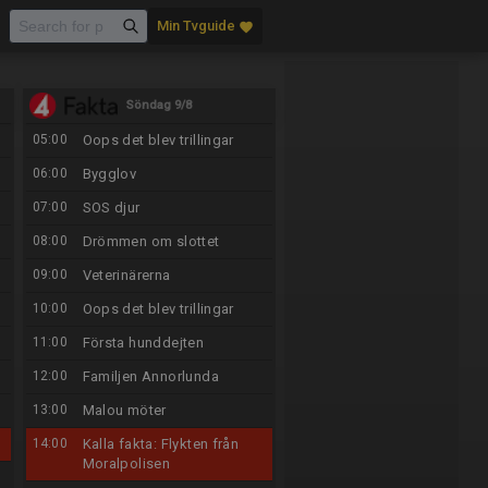
Min Tvguide
favorite
Söndag 9/8
05:00
Oops det blev trillingar
06:00
Bygglov
07:00
SOS djur
08:00
Drömmen om slottet
09:00
Veterinärerna
10:00
Oops det blev trillingar
11:00
Första hunddejten
12:00
Familjen Annorlunda
13:00
Malou möter
14:00
Kalla fakta: Flykten från
Moralpolisen