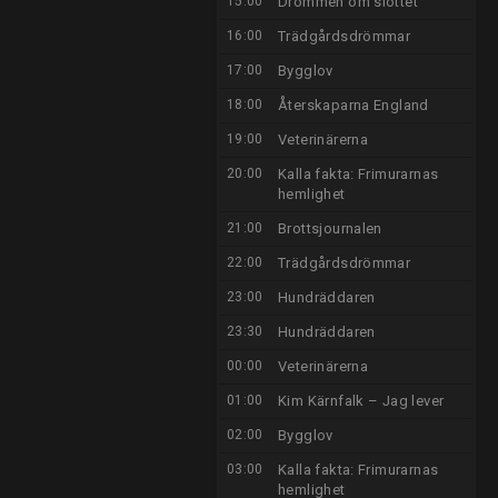
15:00
Drömmen om slottet
16:00
Trädgårdsdrömmar
17:00
Bygglov
18:00
Återskaparna England
19:00
Veterinärerna
20:00
Kalla fakta: Frimurarnas
hemlighet
21:00
Brottsjournalen
22:00
Trädgårdsdrömmar
23:00
Hundräddaren
23:30
Hundräddaren
00:00
Veterinärerna
01:00
Kim Kärnfalk – Jag lever
02:00
Bygglov
03:00
Kalla fakta: Frimurarnas
hemlighet