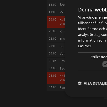
18:00
Återskaparna England
Denna webb
19:00
Veterinärerna
Vi använder enhet
20:00
Kalla fakta: Knarkdöden i
tillhandahålla fu
Vilhelmina
identifierare och
21:00
Kim Kärnfalk – Jag lever
analysföretag so
22:00
Trädgårdsdrömmar
information som d
Läs mer
23:00
Första hunddejten
00:05
Veterinärerna
Strikt nö
01:05
Brottsjournalen
02:05
Bygglov
03:05
Kalla fakta: Knarkdöden i
Vilhelmina
VISA DETALJ
04:05
Familjen Annorlunda