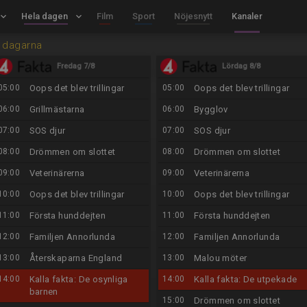
board_arrow_down
Hela dagen
keyboard_arrow_down
Film
Sport
Nöjesnytt
Kanaler
 dagarna
Fredag 7/8
Lördag 8/8
05:00
Oops det blev trillingar
05:00
Oops det blev trillingar
06:00
Grillmästarna
06:00
Bygglov
07:00
SOS djur
07:00
SOS djur
08:00
Drömmen om slottet
08:00
Drömmen om slottet
09:00
Veterinärerna
09:00
Veterinärerna
10:00
Oops det blev trillingar
10:00
Oops det blev trillingar
11:00
Första hunddejten
11:00
Första hunddejten
12:00
Familjen Annorlunda
12:00
Familjen Annorlunda
13:00
Återskaparna England
13:00
Malou möter
14:00
Kalla fakta: De osynliga
14:00
Kalla fakta: De utpekade
barnen
15:00
Drömmen om slottet