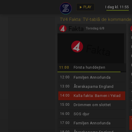
I dag kl. 11:55
key
play_arrow
PLAY
TV4 Fakta: TV-tablå de kommande
Torsdag 6/8
11:00
Första hunddejten
12:00
Familjen Annorlunda
13:00
Återskaparna England
14:00
Kalla fakta: Barnen i Ystad
15:00
Drömmen om slottet
16:00
SOS djur
17:00
Familjen Annorlunda