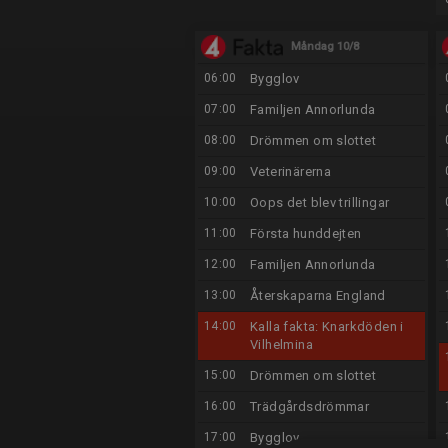
Måndag 10/8
06:00
Bygglov
07:00
Familjen Annorlunda
08:00
Drömmen om slottet
09:00
Veterinärerna
10:00
Oops det blev trillingar
11:00
Första hunddejten
12:00
Familjen Annorlunda
13:00
Återskaparna England
14:00
Kalla fakta: Knarkdöden i
Vilhelmina
15:00
Drömmen om slottet
16:00
Trädgårdsdrömmar
17:00
Bygglov