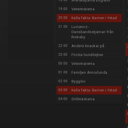
18:00
Återskaparna England
19:00
Veterinärerna
20:00
Kalla fakta: Barnen i Ystad
21:00
Lucianoz -
Dansbandsstjärnan från
Rinkeby
22:00
Anders knackar på
23:00
Första hunddejten
00:00
Veterinärerna
01:00
Familjen Annorlunda
02:00
Bygglov
03:00
Kalla fakta: Barnen i Ystad
04:00
Grillmästarna