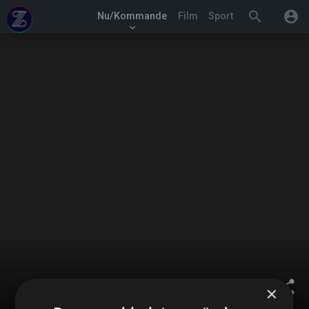
search
account_circle
Nu/Kommande
Film
Sport
keyboard_arrow_down
share
×