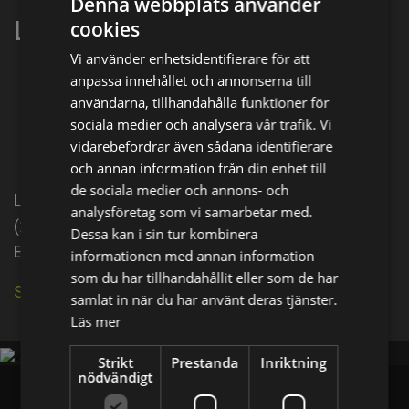
Denna webbplats använder
Linn Gottfridsson
cookies
Vi använder enhetsidentifierare för att
anpassa innehållet och annonserna till
Dela på
användarna, tillhandahålla funktioner för
sociala medier och analysera vår trafik. Vi
vidarebefordrar även sådana identifierare
Facebook
X
E-postadress
och annan information från din enhet till
de sociala medier och annons- och
Linn Gottfridsson is known for Arne Dahl: Mörkertal
analysföretag som vi samarbetar med.
(2015), I taket lyser stjärnorna (2009) and
Dessa kan i sin tur kombinera
Enkelstöten (2017).
informationen med annan information
som du har tillhandahållit eller som de har
Se källa på IMDb
samlat in när du har använt deras tjänster.
Läs mer
Strikt
Prestanda
Inriktning
nödvändigt