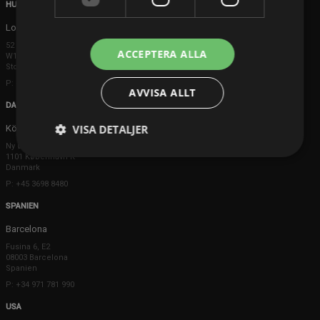
HUVUDKONTOR
London
52 Brook Street
ACCEPTERA ALLA
W1K 5DS London
Storbritannien
P: +44 203 608 8181
AVVISA ALLT
DANMARK
VISA DETALJER
Köpenhamn
Ny Østergade 20
1101 København K
Danmark
P: +45 3698 8480
SPANIEN
Barcelona
Fusina 6, E2
08003 Barcelona
Spanien
P: +34 971 781 990
USA