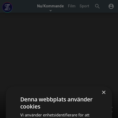
search
account_circle
Nu/Kommande
Film
Sport
keyboard_arrow_down
×
Denna webbplats använder
cookies
share
Vi använder enhetsidentifierare för att