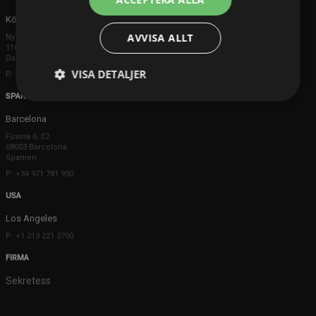
Köpenhamn
AVVISA ALLT
Ny Østergade 20
1101 København K
Danmark
VISA DETALJER
P: +45 3698 8480
SPANIEN
Barcelona
Fusina 6, E2
08003 Barcelona
Spanien
P: +34 971 781 990
USA
Los Angeles
P: +1 213 221 3700
FIRMA
Sekretess