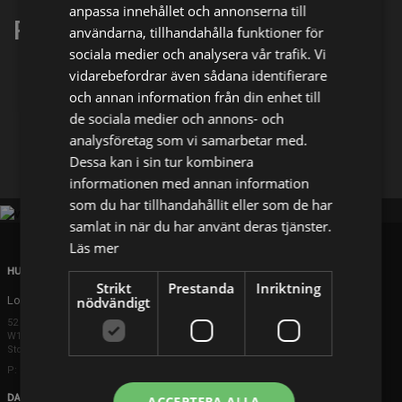
anpassa innehållet och annonserna till
Ray Brennan
användarna, tillhandahålla funktioner för
sociala medier och analysera vår trafik. Vi
vidarebefordrar även sådana identifierare
Dela på
och annan information från din enhet till
de sociala medier och annons- och
analysföretag som vi samarbetar med.
Facebook
X
E-postadress
Dessa kan i sin tur kombinera
informationen med annan information
som du har tillhandahållit eller som de har
samlat in när du har använt deras tjänster.
Läs mer
HUVUDKONTOR
Strikt
Prestanda
Inriktning
London
nödvändigt
52 Brook Street
W1K 5DS London
Storbritannien
P: +44 203 608 8181
DANMARK
ACCEPTERA ALLA