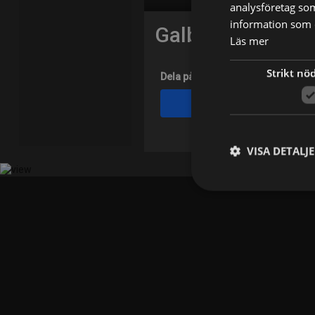
analysföretag so
information som d
Galbadrakh Gala
Läs mer
Strikt nö
Dela på
Facebook
VISA DETALJ