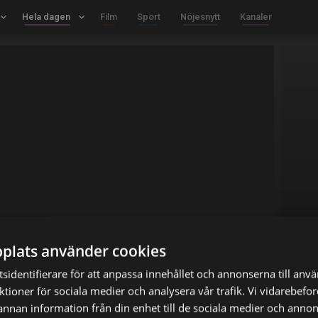
board_arrow_down
Hela dagen
keyboard_arrow_down
Film
Sport
Nöjesnytt
Kanaler
plats använder cookies
sidentifierare för att anpassa innehållet och annonserna till anv
nktioner för sociala medier och analysera vår trafik. Vi vidarebef
 annan information från din enhet till de sociala medier och anno