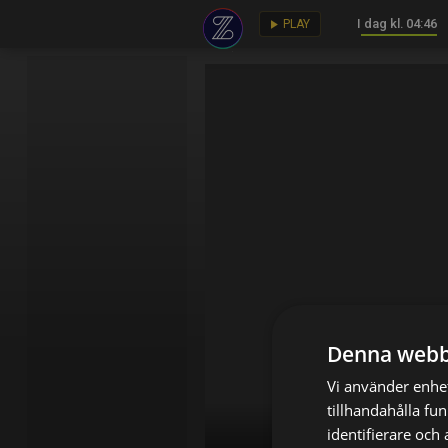
I dag kl. 04:46
key
play_arrow
PLAY
Denna webb
Vi använder enhet
tillhandahålla fu
identifierare och