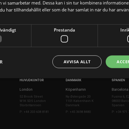
m vi samarbetar med. Dessa kan i sin tur kombinera informatio
u har tillhandahållit eller som de har samlat in när du har använt
a
dvändigt
Prestanda
Inri
X
E-postadress
ER
AVVISA ALLT
ACCE
HUVUDKONTOR
DANMARK
SPANIEN
London
Köpenhamn
Barcelona
52 Brook Street
Ny Østergade 20
Fusina 6, E
W1K 5DS London
1101 København K
08003 Barc
Storbritannien
Danmark
Spanien
P: +44 203 608 8181
P: +45 3698 8480
P: +34 971 