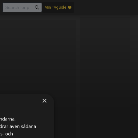
Min Tvguide
favorite
×
ändarna,
ordrar även sådana
ns- och