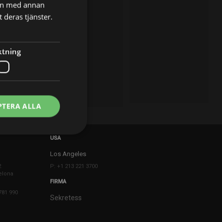
nen med annan
 deras tjänster.
ktning
PTERA ALLA
USA
Los Angeles
2
P: +1 213 221 3700
elona
FIRMA
781 990
Sekretess