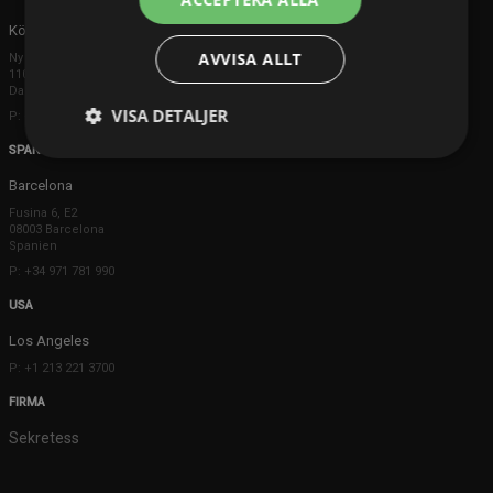
Köpenhamn
AVVISA ALLT
Ny Østergade 20
1101 København K
Danmark
VISA DETALJER
P: +45 3698 8480
SPANIEN
Barcelona
Fusina 6, E2
08003 Barcelona
Spanien
P: +34 971 781 990
USA
Los Angeles
P: +1 213 221 3700
FIRMA
Sekretess