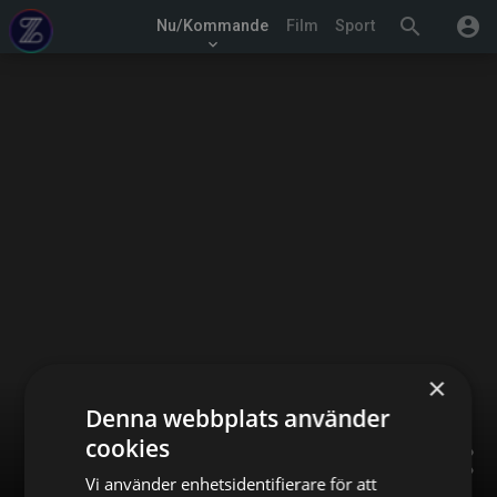
search
account_circle
Nu/Kommande
Film
Sport
keyboard_arrow_down
×
Denna webbplats använder
cookies
share
Vi använder enhetsidentifierare för att