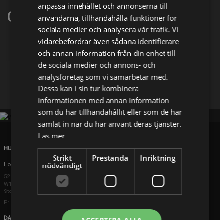
anpassa innehållet och annonserna till
Christine Albeck Borge
användarna, tillhandahålla funktioner för
sociala medier och analysera vår trafik. Vi
vidarebefordrar även sådana identifierare
Dela på
och annan information från din enhet till
de sociala medier och annons- och
analysföretag som vi samarbetar med.
Facebook
X
E-postadress
Dessa kan i sin tur kombinera
informationen med annan information
som du har tillhandahållit eller som de har
samlat in när du har använt deras tjänster.
Läs mer
HUVUDKONTOR
Strikt
Prestanda
Inriktning
London
nödvändigt
52 Brook Street
W1K 5DS London
Storbritannien
P: +44 203 608 8181
DANMARK
ACCEPTERA ALLA