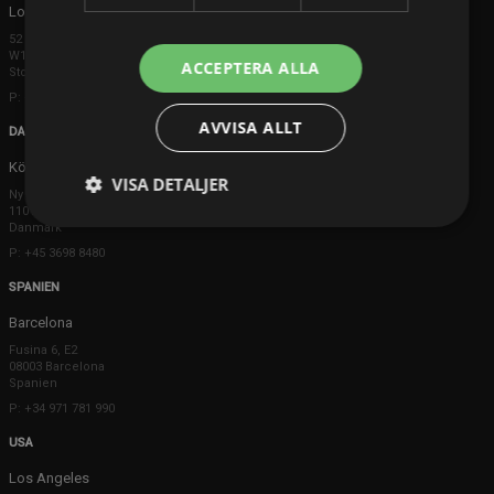
London
52 Brook Street
W1K 5DS London
ACCEPTERA ALLA
Storbritannien
P: +44 203 608 8181
AVVISA ALLT
DANMARK
Köpenhamn
VISA DETALJER
Ny Østergade 20
1101 København K
Danmark
P: +45 3698 8480
SPANIEN
Barcelona
Fusina 6, E2
08003 Barcelona
Spanien
P: +34 971 781 990
USA
Los Angeles