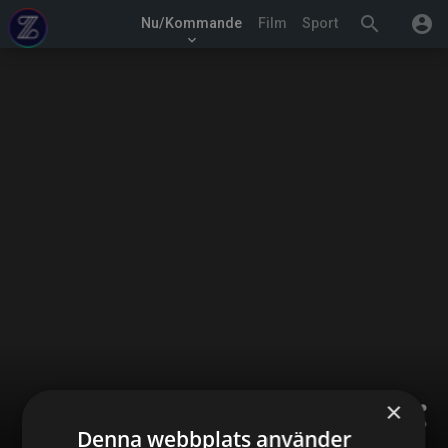
search
account_circle
Nu/Kommande
Film
Sport
keyboard_arrow_down
×
share
Denna webbplats använder