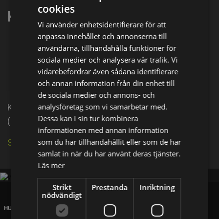
cookies
Katja Anton
Vi använder enhetsidentifierare för att
anpassa innehållet och annonserna till
Dela på
användarna, tillhandahålla funktioner för
sociala medier och analysera vår trafik. Vi
vidarebefordrar även sådana identifierare
Facebook
X
E-postadress
och annan information från din enhet till
de sociala medier och annons- och
analysföretag som vi samarbetar med.
Katja Anton is an actress, known for Cemetery Man
Dessa kan i sin tur kombinera
(1994).
informationen med annan information
som du har tillhandahållit eller som de har
Se källa på IMDb
samlat in när du har använt deras tjänster.
Läs mer
Strikt
Prestanda
Inriktning
nödvändigt
HUVUDKONTOR