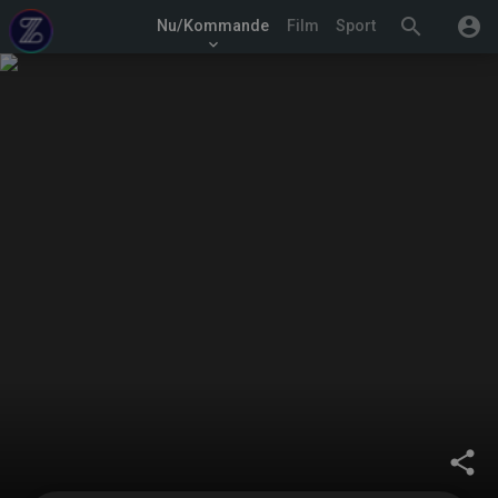
search
account_circle
Nu/Kommande
Film
Sport
keyboard_arrow_down
share