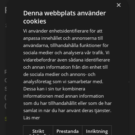
×
Patricia Navidad
Denna webbplats använder
cookies
20-05-1973
Vi använder enhetsidentifierare för att
Dela på
anpassa innehållet och annonserna till
användarna, tillhandahålla funktioner för
sociala medier och analysera vår trafik. Vi
Facebook
X
E-postadress
vidarebefordrar även sådana identifierare
och annan information från din enhet till
Patricia Navidad was born on May 20, 1973 in El
de sociala medier och annons- och
Carrizo, Sinaloa, Mexico as Ana Patricia Navidad Lara.
analysföretag som vi samarbetar med.
Dessa kan i sin tur kombinera
She is an actress, known for Mariana de la noche
informationen med annan information
(2003), Por ella soy Eva (2012) and El manantial
som du har tillhandahållit eller som de har
(2001).
samlat in när du har använt deras tjänster.
Läs mer
Se källa på IMDb
Strikt
Prestanda
Inriktning