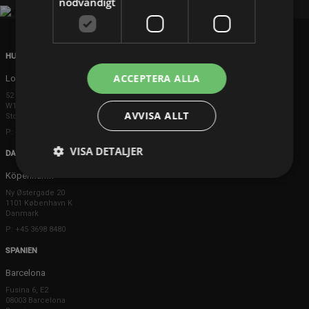
nödvändigt
HUVUDKONTOR
ACCEPTERA ALLA
London
52 Brook Street
W1K 5DS London
AVVISA ALLT
Storbritannien
P: +44 203 608 8181
VISA DETALJER
DANMARK
Köpenhamn
Ny Østergade 20
1101 København K
Danmark
P: +45 3698 8480
SPANIEN
Barcelona
Fusina 6, E2
08003 Barcelona