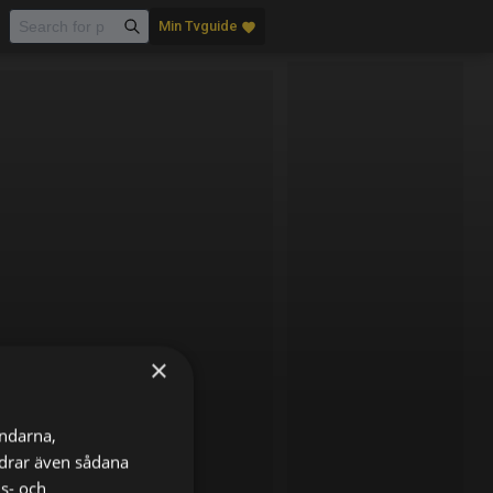
Min Tvguide
favorite
×
ändarna,
ordrar även sådana
ns- och