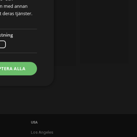
nen med annan
 deras tjänster.
ktning
PTERA ALLA
USA
Los Angeles