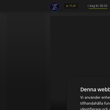
I dag kl. 05:32
key
play_arrow
PLAY
Denna webb
Vi använder enhet
tillhandahålla fu
identifierare och