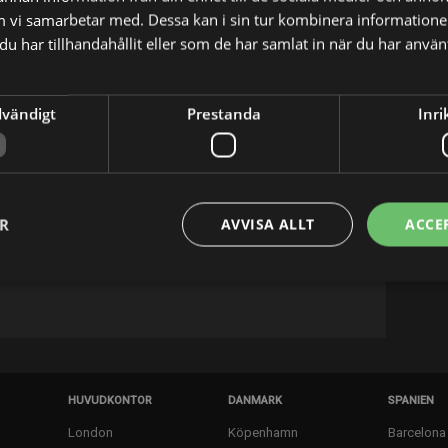
m vi samarbetar med. Dessa kan i sin tur kombinera informatio
enfeld
u har tillhandahållit eller som de har samlat in när du har använt
dvändigt
Prestanda
Inri
X
E-postadress
 actor, known for So was von da (2018) and Als
ER
AVVISA ALLT
ACCE
HUVUDKONTOR
DANMARK
SPANIEN
London
Köpenhamn
Barcelona