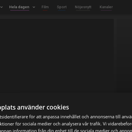
board_arrow_down
Hela dagen
keyboard_arrow_down
Film
Sport
Nöjesnytt
Kanaler
plats använder cookies
sidentifierare för att anpassa innehållet och annonserna till anv
nktioner för sociala medier och analysera vår trafik. Vi vidarebef
 annan information från din enhet till de sociala medier och anno