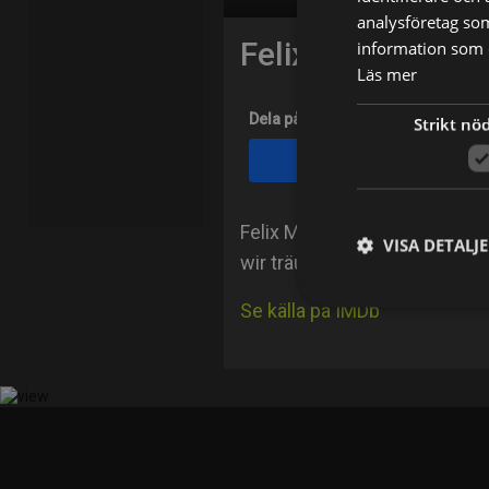
analysföretag so
Felix Maria Zepp
information som d
Läs mer
Dela på
Strikt nö
Facebook
Felix Maria Zeppenfeld is an
VISA DETALJ
wir träumten (2015).
Se källa på IMDb