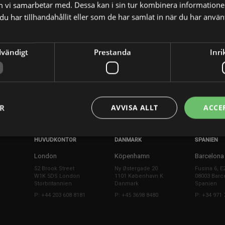
m vi samarbetar med. Dessa kan i sin tur kombinera informatio
u har tillhandahållit eller som de har samlat in när du har använt
ev
dvändigt
Prestanda
Inri
X
E-postadress
ER
AVVISA ALLT
ACCE
HUVUDKONTOR
DANMARK
SPANIEN
London
Köpenhamn
Barcelona
52 Brook Street
Ny Østergade 20
Fusina 6, E
W1K 5DS London
1101 København K
08003 Barc
Storbritannien
Danmark
Spanien
P: +44 203 608 8181
P: +45 3698 8480
P: +34 971 