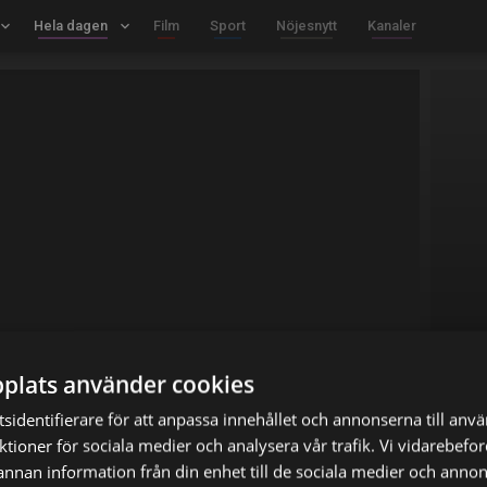
board_arrow_down
Hela dagen
keyboard_arrow_down
Film
Sport
Nöjesnytt
Kanaler
plats använder cookies
sidentifierare för att anpassa innehållet och annonserna till anv
nktioner för sociala medier och analysera vår trafik. Vi vidarebef
 annan information från din enhet till de sociala medier och anno