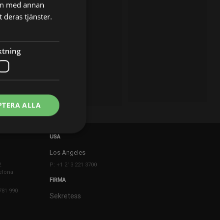
nen med annan
 deras tjänster.
ktning
PTERA ALLA
USA
Los Angeles
2
P: +1 213 221 3700
elona
FIRMA
781 990
Sekretess