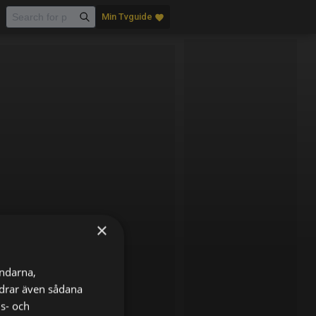
Min Tvguide
favorite
×
ändarna,
ordrar även sådana
ns- och