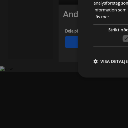
analysföretag so
information som d
Andrey Dementi
Läs mer
Strikt nö
Dela på
Facebook
VISA DETALJ