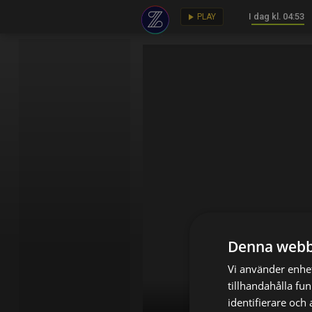
I dag kl. 04:53
key
play_arrow
PLAY
Denna webb
Vi använder enhet
tillhandahålla fu
identifierare och