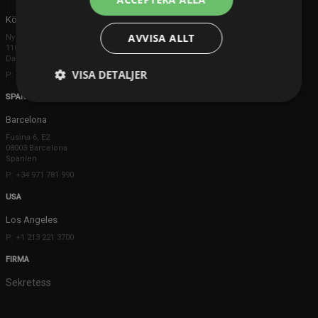
Köpenhamn
AVVISA ALLT
Ny Østergade 20
1101 København K
Danmark
VISA DETALJER
P: +45 3698 8480
SPANIEN
Barcelona
Fusina 6, E2
08003 Barcelona
Spanien
P: +34 971 781 990
USA
Los Angeles
P: +1 213 221 3700
FIRMA
Sekretess