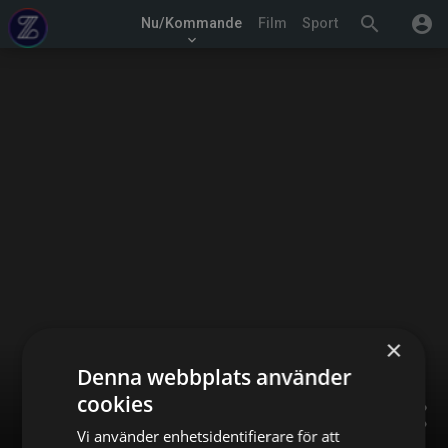
search
account_circle
Nu/Kommande
Film
Sport
keyboard_arrow_down
×
Denna webbplats använder
cookies
share
Vi använder enhetsidentifierare för att