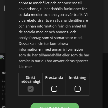
anpassa innehållet och annonserna till
Mariam Precious Sanusi
användarna, tillhandahålla funktioner för
sociala medier och analysera vår trafik. Vi
vidarebefordrar även sådana identifierare
Dela på
och annan information från din enhet till
de sociala medier och annons- och
analysföretag som vi samarbetar med.
Facebook
X
E-postadress
Dessa kan i sin tur kombinera
informationen med annan information
som du har tillhandahållit eller som de har
samlat in när du har använt deras tjänster.
Läs mer
HUVUDKONTOR
Strikt
Prestanda
Inriktning
London
nödvändigt
52 Brook Street
W1K 5DS London
Storbritannien
P: +44 203 608 8181
DANMARK
ACCEPTERA ALLA